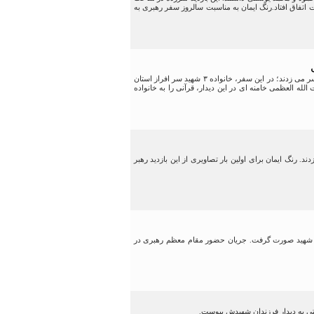
وسفی در محله پیربازار شهر رشت اتفاق افتاد.رنگ ایمان به مناسبت سالروز سفر رهبری به
مقام معظم رهبری در سفر سال ۱۳۸۰ به استان گیلان، مطابق روال همیشگی شان که به منزل شهیدان شاخص استانها سر می زدند؛ در این سفر، خانواده ۳ شهید سر افراز استان
له العظمی خامنه ای در این دیدار، قرآنی را به خانواده
 خانواده ۳ شهید بزرگوار یوسفی پیربازاری سرزدند. رنگ ایمان برای اولین بار تصاویری از این بازدید رهبر
زل شهید صورت گرفت. جریان حضور مقام معظم رهبری در
ی به دیدار فرزندان شهیدش پیوست.