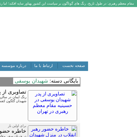
مقام معظم رهبری: در طول تاریخ، رنگ های گوناگون بر سیاست این کشور پهناور سایه افکند؛ اما رنگ
صفحه نخست
ارتباط با ما
درباره موسسه
بایگانی دسته:
شهیدان یوسفی
تصاویری از 
رنگ ایمان در سالر
شهیدان گلگون کفنش
برای اولین بار
خاطره حضور 