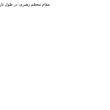
مقام معظم رهبری: در طول تاریخ، رنگ های گوناگون بر سیاست این کشور پهناور سایه افکند؛ اما رنگ ثابت مردم گیلان، رنگ ایمان بود.