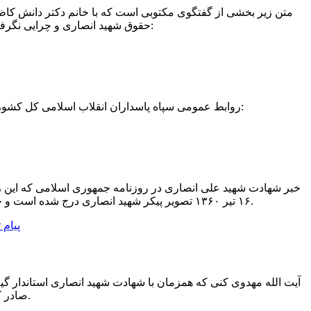
متن زیر بخشی از گفتگوی مکتوبی است که با خانم دکتر دانش کاظ
حقوق شهید انصاری و چرایی نگرفتن همه حقوقشان توسط خود او اشاره می کند. رنگ ایمان این خاطرات را برای اولین بار منتشر می نماید:
روابط عمومی سپاه پاسداران انقلاب اسلامی کل کشور در ارتباط با سوءقصد به جان استاندار شهید گیلان اطلاعیه ای را در روز ۱۵ تیر ۱۳۶۰ صادر کرد که متن آن به این شرح است:
خبر شهادت شهید علی انصاری در روزنامه جمهوری اسلامی که این روز
۱۶ تیر ۱۳۶۰ تصویر پیکر شهید انصاری درج شده است و خبری را درباره جزئیات این ترور درج کردند. زمانی که این گزارش تهیه می شد، شهید نورانی هنوز در بیمارستان در قید حیات بود.
آیت الله مهدوی کنی که همزمان با شهادت شهید انصاری استاندار گیل
صادر کرد. رنگ ایمان برای اولین بار متن این پیام را در فضای مجازی منتشر مینماید.