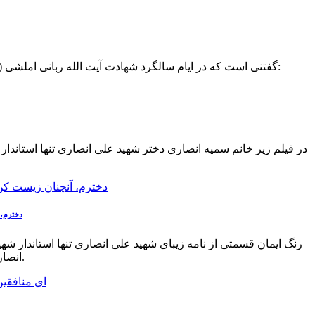
گفتنی است که در ایام سالگرد شهادت آیت الله ربانی املشی (۱۷ تیر) نیز قرار داریم، و به همین مناسبت، رنگ ایمان، پیام تسلیت ایشان برای شهادت شهید انصاری استاندار گیلان را منتشر می کند:
در فیلم زیر خانم سمیه انصاری دختر شهید علی انصاری تنها استاندار
دخترم، 
رنگ ایمان قسمتی از نامه زیبای شهید علی انصاری تنها استاندار 
انصاری قرائت شده است و شما میتوانید این نامه را با صدای همسر شهید بشنوید.