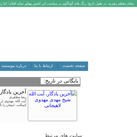
مقام معظم رهبری: در طول تاریخ، رنگ های گوناگون بر سیاست این کشور پهناور سایه افکند؛ اما رنگ
صفحه نخست
ارتباط با ما
درباره موسسه
بایگانی در تاریخ:
آخرین یادگار
رضا مظفری
آیت الله مهدوی (ره
کسالت، ایشان را ناگ
سایت های مرتبط