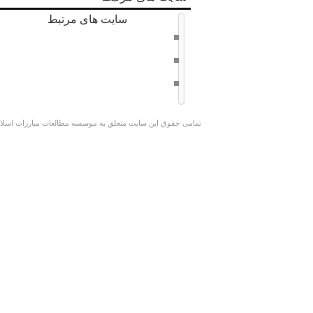
سایت های مرتبط
دفتر حفظ و نشر آثار امام خامنه ای
سراج 8
وبسایت کوچک جنگلی
تمامی حقوق این سایت متعلق به موسسه مطالعات مبارزات اسلامی 