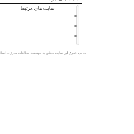
سایت های مرتبط
دفتر حفظ و نشر آثار امام خامنه ای
سراج 8
وبسایت کوچک جنگلی
تمامی حقوق این سایت متعلق به موسسه مطالعات مبارزات اسلامی 