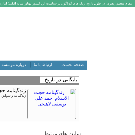
مقام معظم رهبری: در طول تاریخ، رنگ های گوناگون بر سیاست این کشور پهناور سایه افکند؛ اما رنگ
صفحه نخست
ارتباط با ما
درباره موسسه
بایگانی در تاریخ:
زندگینامه ح
زندگینامه و سوابق 
سایت های مرتبط