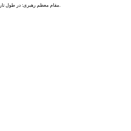
مقام معظم رهبری: در طول تاریخ، رنگ های گوناگون بر سیاست این کشور پهناور سایه افکند؛ اما رنگ ثابت مردم گیلان، رنگ ایمان بود.