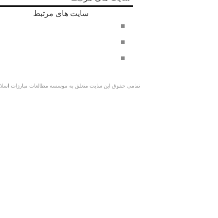
سایت های مرتبط
دفتر حفظ و نشر آثار امام خامنه ای
سراج 8
وبسایت کوچک جنگلی
تمامی حقوق این سایت متعلق به موسسه مطالعات مبارزات اسلامی 