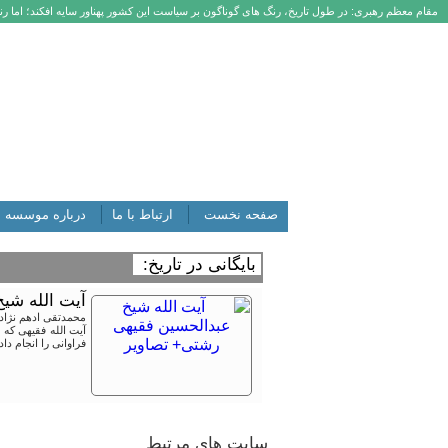
مقام معظم رهبری: در طول تاریخ، رنگ های گوناگون بر سیاست این کشور پهناور سایه افکند؛ اما رنگ
صفحه نخست
ارتباط با ما
درباره موسسه
بایگانی در تاریخ:
آیت الله شی
محمدتقی ادهم نژاد
آیت الله فقیهی که
فراوانی را انجام دا
سایت های مرتبط