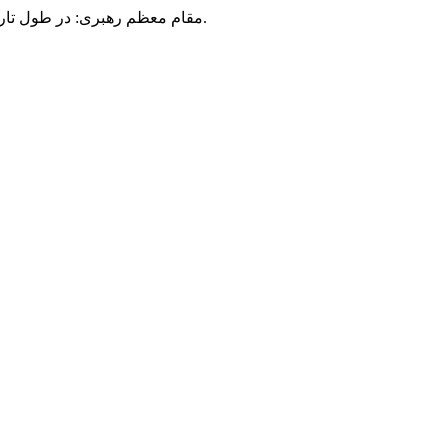
مقام معظم رهبری: در طول تاریخ، رنگ های گوناگون بر سیاست این کشور پهناور سایه افکند؛ اما رنگ ثابت مردم گیلان، رنگ ایمان بود.