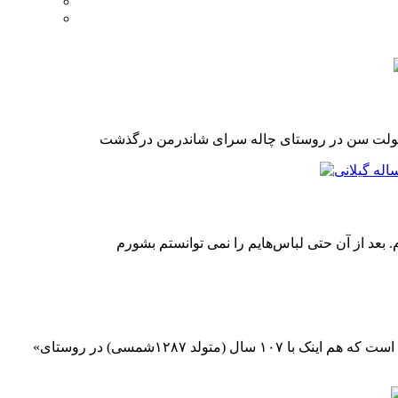
«اصلاح‌خانم دولتخواهی سیاهمرد» زنی جسور، شجاع، سرزنده، بانشاط و حاضر جواب است. او یکی از معدود باقی‌ماندگان عصر قاجاریه است که هم اینک با ۱۰۷ سال (متولد ۱۲۸۷شمسی) در روستای