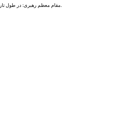
مقام معظم رهبری: در طول تاریخ، رنگ های گوناگون بر سیاست این کشور پهناور سایه افکند؛ اما رنگ ثابت مردم گیلان، رنگ ایمان بود.