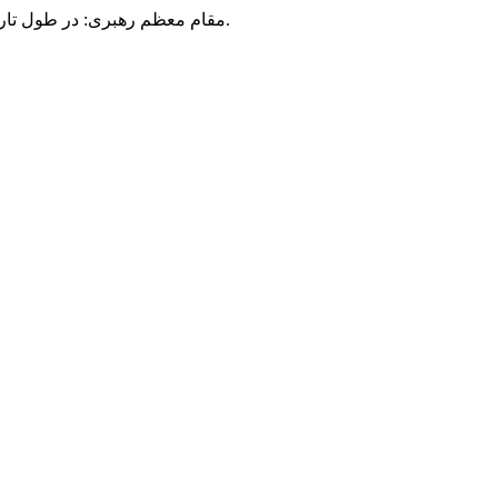
مقام معظم رهبری: در طول تاریخ، رنگ های گوناگون بر سیاست این کشور پهناور سایه افکند؛ اما رنگ ثابت مردم گیلان، رنگ ایمان بود.