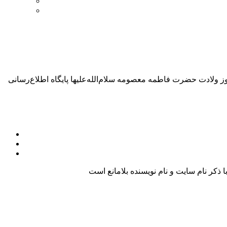
لله‌علیها پایگاه اطلاع‌رسانی KHAMENEI.IR با انتشار «الگوی سوم زن»، به بررسی ویژگی‌های «زنِ مسلمان» در اندیشه‌ی
کر نام سایت و نام نویسنده بلامانع است