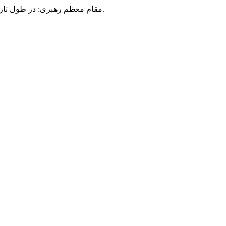
مقام معظم رهبری: در طول تاریخ، رنگ های گوناگون بر سیاست این کشور پهناور سایه افکند؛ اما رنگ ثابت مردم گیلان، رنگ ایمان بود.