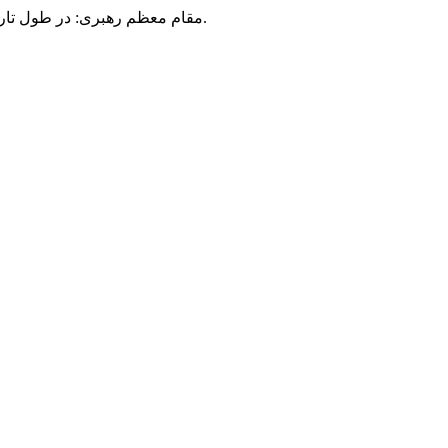
مقام معظم رهبری: در طول تاریخ، رنگ های گوناگون بر سیاست این کشور پهناور سایه افکند؛ اما رنگ ثابت مردم گیلان، رنگ ایمان بود.