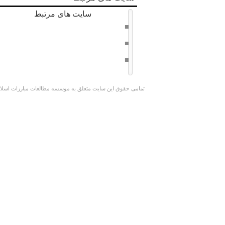
سایت های مرتبط
دفتر حفظ و نشر آثار امام خامنه ای
سراج 8
وبسایت کوچک جنگلی
تمامی حقوق این سایت متعلق به موسسه مطالعات مبارزات اسلامی 