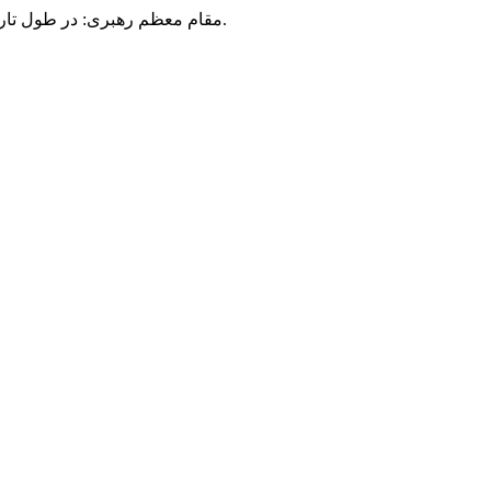
مقام معظم رهبری: در طول تاریخ، رنگ های گوناگون بر سیاست این کشور پهناور سایه افکند؛ اما رنگ ثابت مردم گیلان، رنگ ایمان بود.