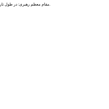
مقام معظم رهبری: در طول تاریخ، رنگ های گوناگون بر سیاست این کشور پهناور سایه افکند؛ اما رنگ ثابت مردم گیلان، رنگ ایمان بود.