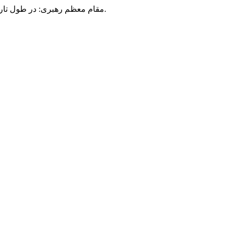
مقام معظم رهبری: در طول تاریخ، رنگ های گوناگون بر سیاست این کشور پهناور سایه افکند؛ اما رنگ ثابت مردم گیلان، رنگ ایمان بود.