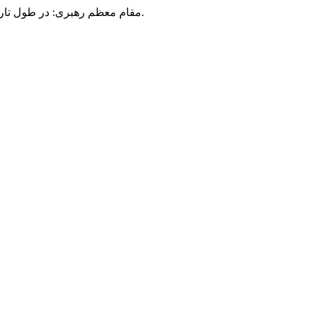
مقام معظم رهبری: در طول تاریخ، رنگ های گوناگون بر سیاست این کشور پهناور سایه افکند؛ اما رنگ ثابت مردم گیلان، رنگ ایمان بود.