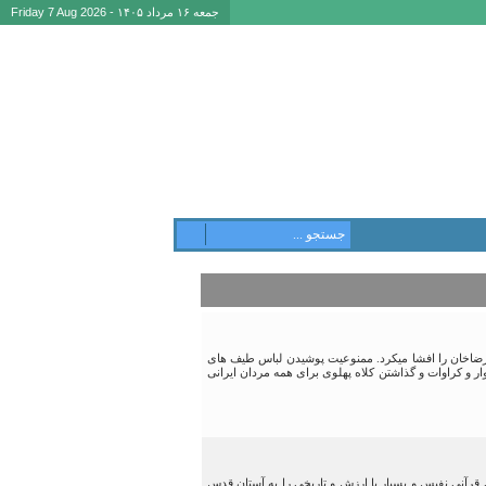
جمعه ۱۶ مرداد ۱۴۰۵ - Friday 7 Aug 2026
نخستین وجوه ضددینی بود که پشت پرده رضاخان را افشا میکرد. ممنوعیت پوشیدن لباس طیف های
 و کراوات و گذاشتن کلاه پهلوی برای همه مردان ایرانی
 گیلان در زمان مشروطه بود. ایشان در آبان ۱۳۱۵ شمسی نسخه خطی قرآنی نفیس و بسیار با ارزش و تاریخی را به آستان قدس