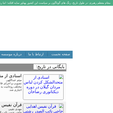
مقام معظم رهبری: در طول تاریخ، رنگ های گوناگون بر سیاست این کشور پهناور سایه افکند؛ اما رنگ
صفحه نخست
ارتباط با ما
درباره موسسه
بایگانی در تاریخ:
اسنادی از مت
میثم عبداللهی
مختلف روحانیت به ج
اجباری شد.
قرآن نفیس ا
مهدی نقیبی