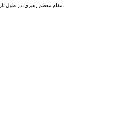
مقام معظم رهبری: در طول تاریخ، رنگ های گوناگون بر سیاست این کشور پهناور سایه افکند؛ اما رنگ ثابت مردم گیلان، رنگ ایمان بود.