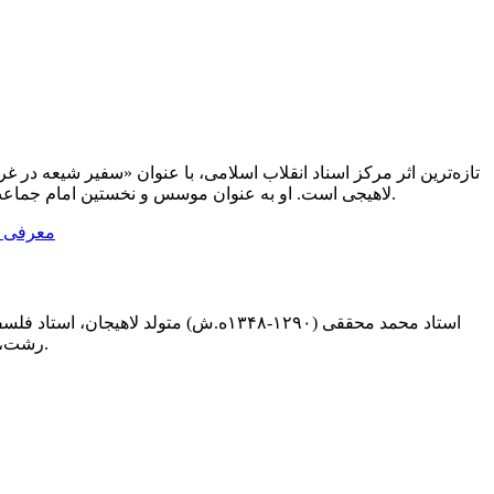
تازه‌ترین اثر مرکز اسناد انقلاب اسلامی، با عنوان «سفیر شیعه در
لاهیجی است. او به عنوان موسس و نخستین امام جماعت مسجد هامبورگ و نماینده مستقیم آیت‌الله بروجردی، نقش ویژه‌ای در شکل‌گیری فعالیت‌های مرکز اسلامی هامبورگ داشت.
استاد محمد محققی (۱۲۹۰-۱۳۴۸ه.ش) مت
رشت، تهران، مشهد و قم دنبال کرد و نیز در مدرسه‌ی دارالفنون به تحصیل پرداخت.