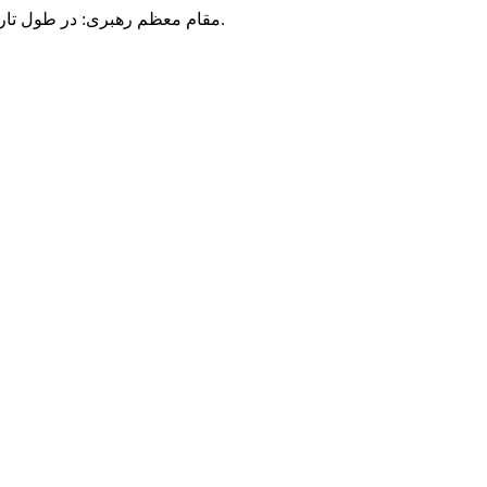
مقام معظم رهبری: در طول تاریخ، رنگ های گوناگون بر سیاست این کشور پهناور سایه افکند؛ اما رنگ ثابت مردم گیلان، رنگ ایمان بود.