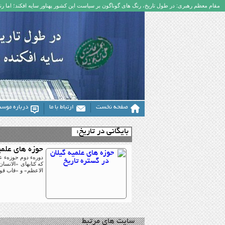
مقام معظم رهبری: در طول تاریخ، رنگ های گوناگون بر سیاست این کشور پهناور سایه افکند؛ اما رنگ
صفحه نخست
ارتباط با ما
درباره موس
بایگانی در تاریخ:
حوزه های علمی
كه كتابهاى ‏«الانس
الاعظم» و «قاب قوس
سایت های مرتبط