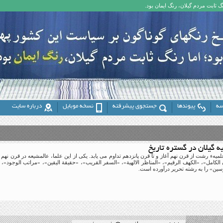
 ثابت مردم گیلان، رنگ ایمان بود.
سه
پیوندها
جستجوی پیشرفته
نسخه موبایل
درباره سایت
ه گیلان در گستره تاریخ
ان الكامل»، «الكهف الرقيم»، «المناظر الالهية»، «السفر القريب»، «حقيقة اليقين»، «مراتب الوجود»
ين» را به رشته تحرير درآورده است.