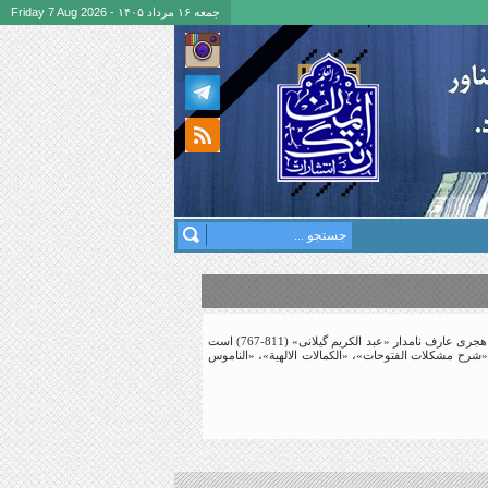
جمعه ۱۶ مرداد ۱۴۰۵ - Friday 7 Aug 2026
دورهء دوم حوزهء علميهء رشت از قرن نهم آغاز و تا قرن پانزدهم تداوم مى‏ يابد. یکی از این علما، عالم‏شيعه در قرن نهم هجرى عارف نامدار «عبد الكريم گيلانى» (811-767) است
، «شرح مشكلات الفتوحات»، «الكمالات الالهية»، «الناموس