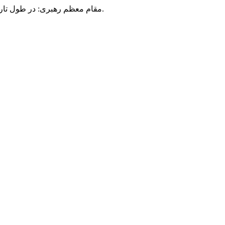
مقام معظم رهبری: در طول تاریخ، رنگ های گوناگون بر سیاست این کشور پهناور سایه افکند؛ اما رنگ ثابت مردم گیلان، رنگ ایمان بود.