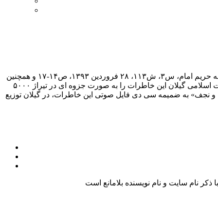
آنچه پیش رو دارید خاطرات آیت الله خائفی گیلانی است. این خاطرات توسط موسسه حفظ آثار امام خمینی گرفته شده است و در هفته نامه حریم امام، س۳، ش۱۱۳، ۲۸ فروردین ۱۳۹۳، ص۱۴-۱۷ و همچنین
شماره های ۱۱۶ و ۱۱۷ درج شده است. گفتنی است که همزمان با سالگرد رحلت امام خمینی(ره) در سال ۱۳۹۳، شورای هماهنگی تبلیغات اسلامی گیلان این خاطرات را به صورت جزوه ای در تیراژ ۵۰۰۰
 قم و نجف» به ضمیمه سی دی فایل صوتی این خاطرات، در گیلان توزیع
کر نام سایت و نام نویسنده بلامانع است