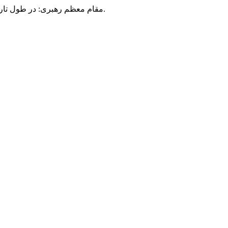
مقام معظم رهبری: در طول تاریخ، رنگ های گوناگون بر سیاست این کشور پهناور سایه افکند؛ اما رنگ ثابت مردم گیلان، رنگ ایمان بود.