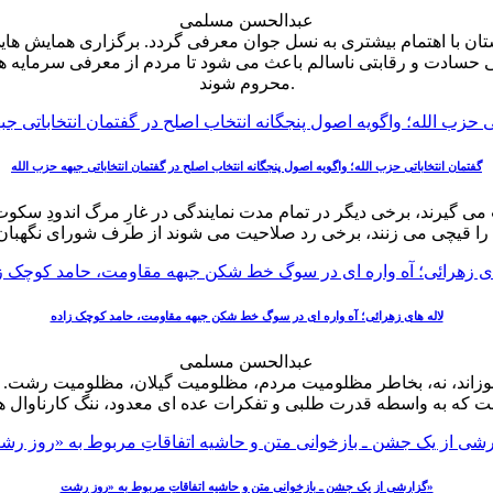
عبدالحسن مسلمی
ستان با اهتمام بیشتری به نسل جوان معرفی گردد. برگزاری همایش ها
سادت‌ و رقابتی ناسالم باعث می شود تا مردم از معرفی سرمایه ه
محروم شوند.
گفتمان انتخاباتی حزب الله؛ واگویه اصول پنجگانه انتخاب اصلح در گفتمان انتخاباتی جبهه حزب الله
 می گیرند، برخی دیگر در تمام مدت نمایندگی در غارِ مرگ اندودِ س
لاله های زهرائی؛ آه واره ای در سوگ خط شکن جبهه مقاومت، حامد کوچک زاده
عبدالحسن مسلمی
ند، نه، بخاطر مظلومیت مردم، مظلومیت گیلان، مظلومیت رشت. د
گزارشی از یک جشن ـ بازخوانی متن و حاشیه اتفاقاتِ مربوط به «روز رشت»