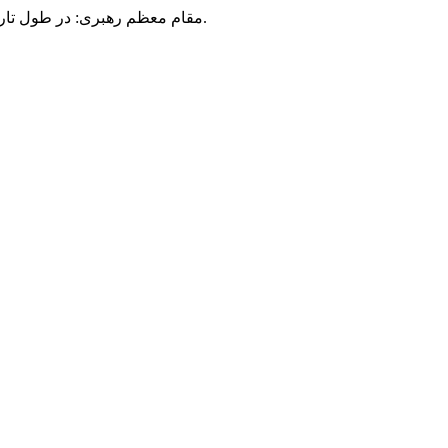
مقام معظم رهبری: در طول تاریخ، رنگ های گوناگون بر سیاست این کشور پهناور سایه افکند؛ اما رنگ ثابت مردم گیلان، رنگ ایمان بود.