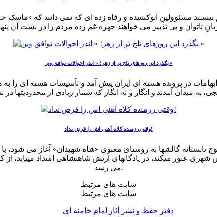
نیستند مسئوولینِ اتوکشیده و رفاه زده ای که نمی دانند که «ماسکِ خند
بگذرد این روزهای تلخ تر از زهر! « اندر احوالات توافق وین »
هامات در پرونده هسته ای ایران پیش آمد و تأسیسات هسته ای را به هم
وقتی رزمنده کلاه آهنی ­اش را قرض نداد!
چ تابستانه گالش­ها به روستای معنوی «شاه شهیدان» آغاز می­ شود، با 
هری عبور می­کند، در پادگان­های ارتش شاهنشاهی امتداد می­یابد، از کنا
می­ رسد.
سایت های مرتبط
سایت های مرتبط
دفتر حفظ و نشر آثار امام خامنه ای