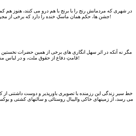
در شهری که مردمانش رنج را با برنج با هم درو می کنند، هنوز هم کم 
جشن ها، حکم همان ماسکِ خنده را دارد که برخی از مجریانِ ناتوان و بی تدبیر می خواهند چهره غم زده مردم را در پشت آن پنهان کنند و در سایه آرامشی کاذب بر مسند قدرت تکیه زنند!
مگر نه آنکه در اثر سهل انگاری های برخی از همین حضرات نخستین اب
قامتِ دفاع از حقوق ملت، و در لباس منجی، به میدان آمدند و انگار و نه انگار که شمار زیادی از محدودیتها در نتیجه عملکرد خودشان به وجود آمده است!
خط سیر زندگی این رزمنده با تصویری باورپذیر و دوست­ داشتنی از کو
می­ رسد، از زمین­های خاکی والیبال روستائی و سالن­های کشتی و بوکس ش