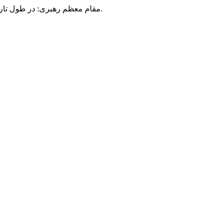
مقام معظم رهبری: در طول تاریخ، رنگ های گوناگون بر سیاست این کشور پهناور سایه افکند؛ اما رنگ ثابت مردم گیلان، رنگ ایمان بود.