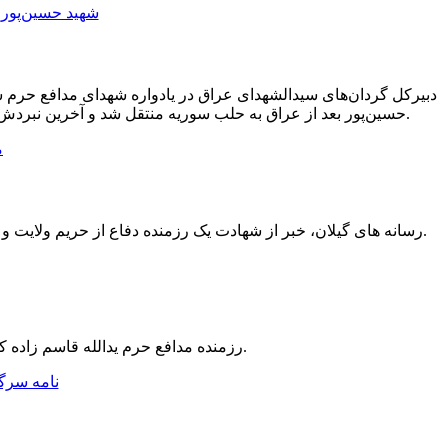
دبیرکل گردان‌های سیدالشهدای عراق در یادواره شهدای مدافع حر
حسین‌پور بعد از عراق به حلب سوریه منتقل شد و آخرین نبردش در آنجا بود. در حلب به عنوان فرمانده نیروهای حیدریون در سوریه حضور داشت و توطئه‌های تجزیه‌طلبان نیروهای سوری را خنثی کرد.
رسانه های گیلان، خبر از شهادت یک رزمنده دفاع از حریم ولایت و امامت در سوریه دادند به نام شهید مرتضی حسین پور شلمانی از پاسداران نیروی قدس سپاه بود که امروز به یاران شهیدش پیوسته است.
رزمنده مدافع حرم یدالله قاسم زاده که اصالت گیلانی داشت و از سپاه المهدی تهران به سوریه اعزام شده بود روز گذشته در حلب به شهادت رسید.