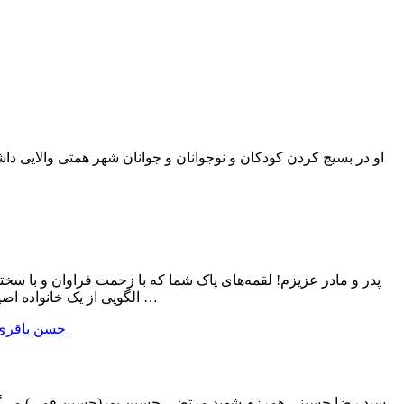
او در بسیج کردن کودکان و نوجوانان و جوانان شهر همتی والایی داش
پدر و مادر عزیزم! لقمه‌های پاک شما که با زحمت فراوان و با سختی 
الگویی از یک خانواده اصیل مسلمان را به معرض دید گذاشتید. در زمانی که اکثر مردم با حرص تمام بدنبال دنیاپرستی بودند …
سید رضا حسینی همرزم شهید مرتضی حسین پور(حسین قمی) می‌گوی