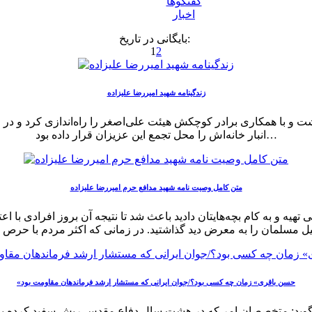
گفتگوها
اخبار
بایگانی در تاریخ:
1
2
زندگینامه شهید امیررضا علیزاده
ت و با همکاری برادر کوچکش هیئت علی‌اصغر را راه‌اندازی کرد و در ای
انبار خانه‌اش را محل تجمع این عزیزان قرار داده بود…
متن کامل وصیت نامه شهید مدافع حرم امیررضا علیزاده
تهیه و به کام بچه‌هایتان دادید باعث شد تا نتیجه آن بروز افرادی با ا
«حسن باقری» زمان چه کسی بود؟/جوان ایرانی که مستشار ارشد فرماندهان مقاومت بود
د: متخصصان امر که در هشت سال دفاع مقدس ریش سفید کرده بودن