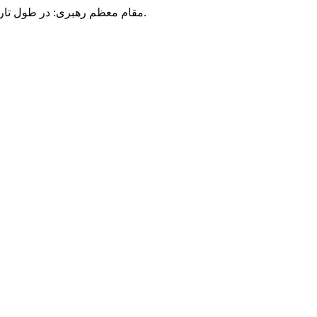
مقام معظم رهبری: در طول تاریخ، رنگ های گوناگون بر سیاست این کشور پهناور سایه افکند؛ اما رنگ ثابت مردم گیلان، رنگ ایمان بود.