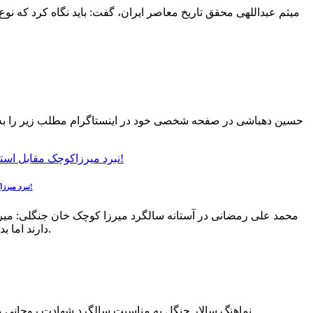
میثم عبداللهی محقق تاریخ معاصر ایران، گفت: باید نگاه کرد که 
حسین دهباشی در صفحه شخصی خود در اینستاگرام مطلب زیر را به هم
نبرد میرزاکوچک مقابل استعمار و استبداد در سه جبهه مختلف/ در معرفی میرزا کوچک جنگلی دچار خودسانسوری شده ایم!
محمد علی رمضانی در آستانه سالگرد میرزا کوچک خان جنگلی: میرز
دارند اما بدست خود این دُر گرانبها را پنهان کرده و نمی خواهیم دیگران عظمت میرزا را ببینند.
نماهنگ سالار جنگل به مناسبت سالگرد شهادت روحانی مجاهد میرزاکوچک جنگلی در سال ۱۳۹۸ توسط گروه سرود منادیان بصیرت و با همکاری گروه هنری یازده آذر تولید و منتشر شد.