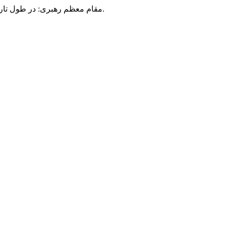
مقام معظم رهبری: در طول تاریخ، رنگ های گوناگون بر سیاست این کشور پهناور سایه افکند؛ اما رنگ ثابت مردم گیلان، رنگ ایمان بود.