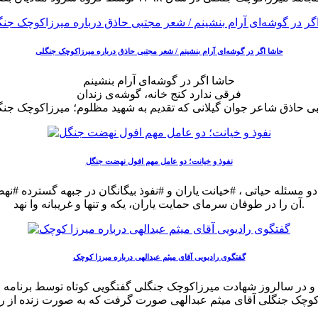
حاشا اگر در گوشه‌ای آرام بنشینم / شعر مجتبی حاذق درباره میرزاکوچک جنگلی
حاشا اگر در گوشه‌ای آرام بنشینم
فرقی ندارد کنج خانه، گوشه‌ی زندان
نفوذ و خیانت؛ دو عامل مهم افول نهضت جنگل
 مسئله حیاتی ، #خیانت یاران و #نفوذ بیگانگان در جبهه گسترده 
آن را در طوفان سرمای حمایت یاران، یکه و تنها و غریبانه وا نهد.
گفتگوی رادیویی آقای میثم عبدالهی درباره میرزا کوچک
ش رنگ ایمان امروز یکشنبه ۱۱ آذر ۱۳۹۷ ساعت ۹:۱۵ صبح و در سالروز شهادت میرزاکوچک جنگلی گفت