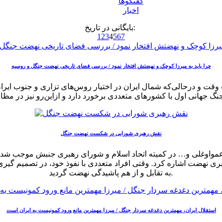
گفتگوها
اخبار
بایگانی در تاریخ:
1
2
3
4
5
6
7
چرا باید به میرزا کوچک و نهضتش افتخار نمود / بررسی فضای تاریخی نهضت جنگل و روسیه
 وقت و درحالی‌که شمال ایران در اختیار روس‌های تزاری و جنوب ایران
نقش رهبری شورایی در شکست نهضت جنگل
، عمواوغلی و… در کمیته اتحاد اسلام و شورای رهبری جنبش موجب شد 
ی نهضت اشاره کرد. وقتی افراد متعددی با نفوذ خود، در تصمیم گیری 
به تقابل و از هم پاشیدگی نهضت گردید.
استقلال ایران، مهمترین دغدغه سردار جنگل / میرزا مهمترین مانع ورود کمونیست به ایران است