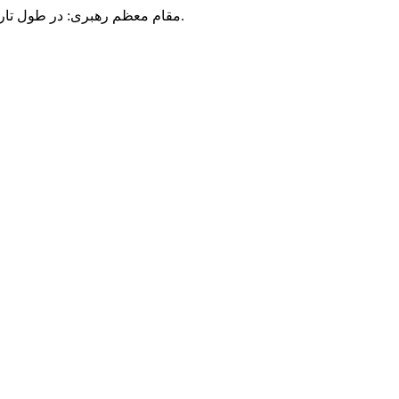
مقام معظم رهبری: در طول تاریخ، رنگ های گوناگون بر سیاست این کشور پهناور سایه افکند؛ اما رنگ ثابت مردم گیلان، رنگ ایمان بود.