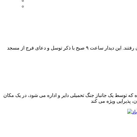
صبح دیروز دوم فروردین ۱۳۹۶ عده ای از اهالی محله پاسکیاب و حافظ آباد رشت طبق سنت ۳۰ ساله، به دیدار خانواده شهدای محله شان رفتند. این دیدار ساعت ۹ صبح با ذکر توسل و دعای فرج از مسجد
ه توسط یک جانباز جنگ تحمیلی دایر و اداره می شود، در یک مکان