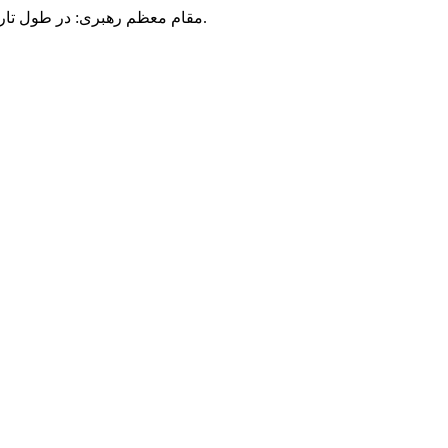
مقام معظم رهبری: در طول تاریخ، رنگ های گوناگون بر سیاست این کشور پهناور سایه افکند؛ اما رنگ ثابت مردم گیلان، رنگ ایمان بود.