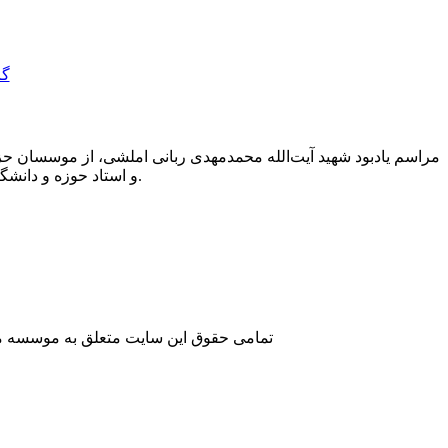
مراسم یادبود شهید آیت‌الله محمدمهدی ربانی املشی، از موسسان حز
و استاد حوزه و دانشگاه، نادر طالب‌زاده و دکتر موسی حقانی، رئیس پژوهشکده تاریخ معاصر، در تهران برگزار شد.
تمامی حقوق این سایت متعلق به موسسه مطا