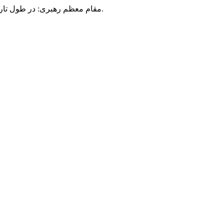
مقام معظم رهبری: در طول تاریخ، رنگ های گوناگون بر سیاست این کشور پهناور سایه افکند؛ اما رنگ ثابت مردم گیلان، رنگ ایمان بود.