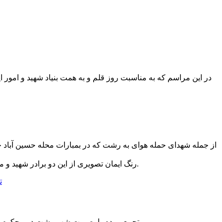
در این مراسم که به مناسبت روز قلم و به همت بنیاد شهید و امور ا
رنگ ایمان تصویری از این دو برادر شهید و مزار آنها که در گلزار شهدای رشت قرار دارد را را برای یادآوری پیشینه کودک کشی مستکبران عالم، منتشر مینماید.
تجمع مردم با بصیرت شهر رشت در محکوم کردن سخنان ضدانقلابی یکی از نمایندگان مجلس، در گلزار شهدای این شهر پیش از ظهر امروز(دوشنبه) برگزار شد.