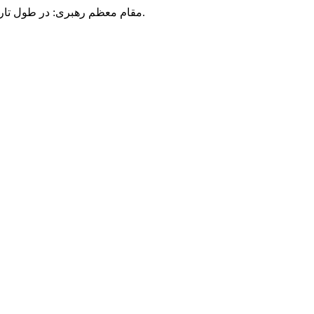
مقام معظم رهبری: در طول تاریخ، رنگ های گوناگون بر سیاست این کشور پهناور سایه افکند؛ اما رنگ ثابت مردم گیلان، رنگ ایمان بود.