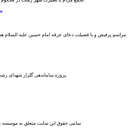
مراسم پرفیض و با فضیلت دعای عرفه امام حسین علیه السلام همزما
پروژه ساماندهی گلزار شهدای رشت با اعتبار یک میلیارد و ۵۰۰ میلیون تومان در نخستین روز از هفته دولت در گلزار تازه‌آباد رشت افتتاح شد.
تمامی حقوق این سایت متعلق به موسسه مطا