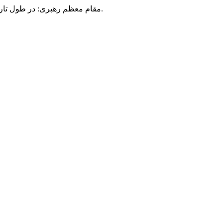
مقام معظم رهبری: در طول تاریخ، رنگ های گوناگون بر سیاست این کشور پهناور سایه افکند؛ اما رنگ ثابت مردم گیلان، رنگ ایمان بود.