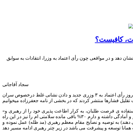
نشان دهد و در مواقعی چون رأی اعتماد به وزرا، انتقادات به سوابق
سجاد آقاجانی
پس از بالا گرفتن دامنه اعتراضات مردم، ایثارگران و خانواده معظم و معزز شهدا به اظهارات زشت جعفرزاده در طلب فراموشی فتنه در روز رأی اعتماد به ۳ وزری جدید و دادن نشانی غلط درخصوص سران
«موارد مطروحه توسط اینجانب هیچگاه در تعارض با فرمایشات مقام معظم رهبری (مد ظله) نبوده و نیست و به جهت جلوگیری از سوء استفاده ی فرصت طلبان، به کرار اطاعت پذیری خود را از رهبری و
مقام عظمای ولایت (مد ظله) در سخنرانی ام متذکر شدم و سرباز مطیع و محض رهبری بوده و مدافع همیشگی اصل ولایت فقیه می باشم و آمادگی داشته و دارم ۳۰% باقی مانده سلامتی ام را نیز در این راه
می دهند) به توصیه و نصایح مقام معظم رهبری (مد ظله) عمل نموده و