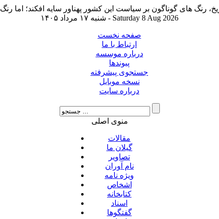
شنبه ۱۷ مرداد ۱۴۰۵ - Saturday 8 Aug 2026
صفحه نخست
ارتباط با ما
درباره موسسه
پیوندها
جستجوی پیشرفته
نسخه موبایل
درباره سایت
منوی اصلی
مقالات
گیلان ما
تصاویر
نام آوران
ویژه نامه
اشخاص
کتابخانه
اسناد
گفتگوها