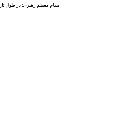
مقام معظم رهبری: در طول تاریخ، رنگ های گوناگون بر سیاست این کشور پهناور سایه افکند؛ اما رنگ ثابت مردم گیلان، رنگ ایمان بود.