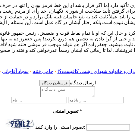
 تأکید دارد اما اگر قرار باشد او این خط قرمز بودن را تنها در حرف 
شان برای گرفتن تأیید صلاحیت از شورای نگهبان، اخذ رأی از مردم ر
اید عملاً ثابت کند به نفع حامیان فتنه بانگ برآرد و در حمایت از حا
 و حال این که او با تمام نقاط قوت و ضعفش، رئیس جمهور قانونی ک
و حتی از گرا دادن به دشمن هم دریغ نکردند! پس جعفرزاده نه تنها ف
 ثابت میشود، جعفرزاده اگر هم نتواند موجب فراموشی فتنه شود لااقل 
ارگران و خانواده شهدای رشت، کافیست؟!
•
حامی فتنه
•
سجاد آقاجانی
•
ارسال دیدگاه
فرستادن دیدگاه
*
تصویر امنیتی
تصویر امنیتی را وارد کنید: