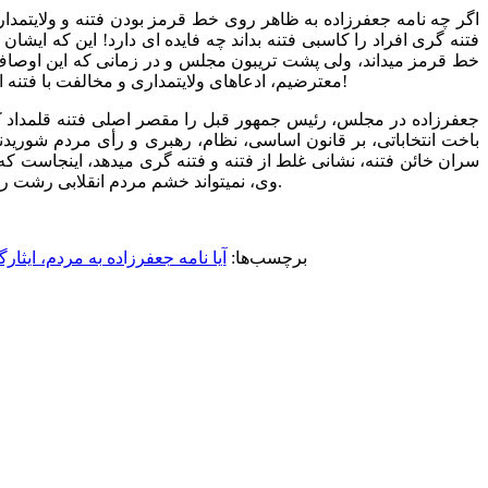
اگر چه نامه جعفرزاده به ظاهر روی خط قرمز بودن فتنه و ولایتمداری
فتنه گری افراد را کاسبی فتنه بداند چه فایده ای دارد! این که ای
خط قرمز میداند، ولی پشت تریبون مجلس و در زمانی که این اوصاف را ب
معترضیم، ادعاهای ولایتمداری و مخالفت با فتنه ایشان نبوده است بلکه رفتار ایشان در گاه عمل است، این مسئله را ایشان باید با التزام عملی به ولایت فقیه ثابت میکردند و نا با التزام زبانی!
جعفرزاده در مجلس، رئیس جمهور قبل را مقصر اصلی فتنه قلمداد کرد
باخت انتخاباتی، بر قانون اساسی، نظام، رهبری و رأی مردم شوریدند 
سران خائن فتنه، نشانی غلط از فتنه و فتنه گری میدهد، اینجاست که
وی، نمیتواند خشم مردم انقلابی رشت را فرونشاند، لذا تا زمانی که ایشان رسماً عذرخواهی کند و فتنه را صحیح و درست تعریف و نه تحریف کند، دست از اعتراض برنخواهیم داشت.
برچسب‌ها:
آیا نامه جعفرزاده به مردم، ایث