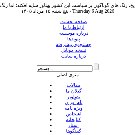
پنج شنبه ۱۵ مرداد ۱۴۰۵ - Thursday 6 Aug 2026
صفحه نخست
ارتباط با ما
درباره موسسه
پیوندها
جستجوی پیشرفته
نسخه موبایل
درباره سایت
منوی اصلی
مقالات
گیلان ما
تصاویر
نام آوران
ویژه نامه
اشخاص
کتابخانه
اسناد
گفتگوها