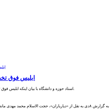
ابلیس فوق تخ
استاد حوزه و دانشگاه با بیان اینکه ابلیس فوق تخصص نیازشناسی است ولی آدرس را غلط می دهد، گفت: باید مراقب نفوذ شیطان و شیطان بزرگ امروز آمریکا بود.
به گزارش ۸دی به نقل از «دیارباران»، حجت الاسلام محمد مه