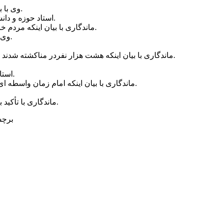
وی با بیان اینکه ابلیس فوق تخصص نیاز شناسی است ولی ادرس را غلط می دهد، گفت: باید مراقب نفوذ شیطان و شیطان بزرگ امروز آمریکا بود.
استاد حوزه و دانشگاه با بیان اینکه جاودانگی شهدا را خداوند در قرآن امضاکرده، بیان کرد: باید میزبان خوبی برای دو شهید گمنام در دانشگاه ازاد رشت باشیم.
ماندگاری با بیان اینکه مردم خاورمیانه نیاز به امنیت دارند، گفت: ولی استکبار برای نفوذ آدرس را غلط داده است و همانند ابلیس در جامعه انسانی آدرس را اشتباه می دهد.
وی با تأکید بر اینکه آمریکا درجنایت پرونده قطوری دارد، ادامه داد: حقوق بشر هم به دنبال حمایت از آمریکا است و زیر یوق این کشور قرار دارد.
ماندگاری با بیان اینکه هشت هزار نفردر مناکشته شدند و فاجعه بزرگی بود، افزود: روحانی افغانی درجریان فاجعه منا می گفت شما ایرانی ها راست می گویید که وهابی ها مسلمان وانسان نیستند.
استاد حوزه و دانشگاه با بیان اینکه مسیر علی (ع) مسیرحق است، بیان کرد: منظورخدا از اهل بیت (ع) افراد خاص خانواده رسول الله (ص) است.
ماندگاری با بیان اینکه امام زمان واسطه ای ارزشی بین انسان و الله است، بیان کرد: در زندان اوین با افرادی از جمع ۶۰ امام زمان قلابی ملاقات کردم که افراد عجیب و غریبی هستند.
ماندگاری با تأکید بر اینکه مرجع تقلید تبلیغ کننده قمه زنی بارگ های استکبارجهانی تحریک می شود، گفت: ۱۴ شبکه مذهبی ماهواره ای دراین جریان قرار دارند.
برچس