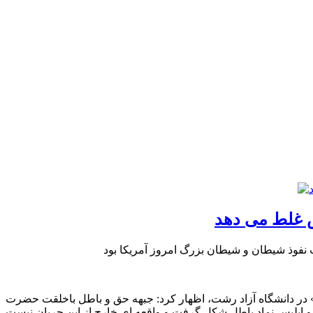
 غلط می دهد
 دشمن» در دانشگاه آزاد رشت، اظهار کرد: جبهه حق و باطل باخلقت حضرت