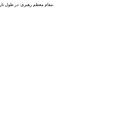
مقام معظم رهبری: در طول تاریخ، رنگ های گوناگون بر سیاست این کشور پهناور سایه افکند؛ اما رنگ ثابت مردم گیلان، رنگ ایمان بود.