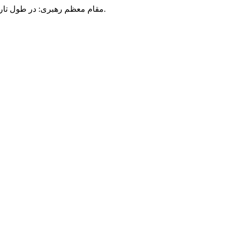
مقام معظم رهبری: در طول تاریخ، رنگ های گوناگون بر سیاست این کشور پهناور سایه افکند؛ اما رنگ ثابت مردم گیلان، رنگ ایمان بود.