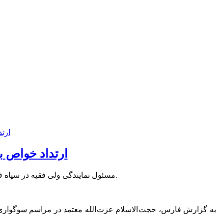
ارتداد خواص ب
مسئول نمایندگی ولی فقیه در سپاه قدس گیلان گفت: ارتداد خواص برجسته بزرگ‌ترین خطر برای انقلاب اسلامی در دهه های چهارم و پنجم است.
به گزارش فارس، حجت الاسلام عزت الله معتمد در مراسم سوگواری ابا