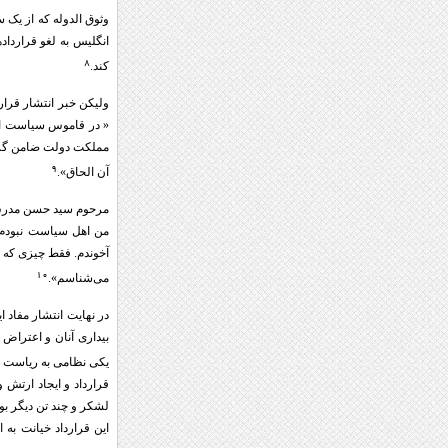
وثوق الدوله که از یک س
۸
کند.
« در قاموس سیاست ار
مملکت دولت ضامن گردد 
۹
آن الحاق».
من اهل سیاست نبودم م
آخوندم. فقط چیزی که م
۱۰
می‌شناسم».
در نهایت انتشار مفاد 
بیداری آنان و اعتراض
یکی نظامی به ریاست دی
قرارداد و ایجاد ارتش 
لشکر و چند تن دیگر بو
این قرارداد خیانت به