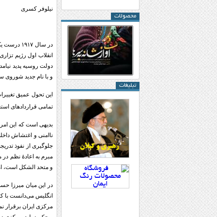
نیلوفر کسری
محصولات
در سال ۹۱۷
انقلاب اول رژیم تزار
و با نام جدید شوروی سو
تبلیغات
این تحول عمیق تغییرات
تمامی قراردادهای استع
بدیهی است که این امر 
جلوگیری از نفوذ تدریجی
مبرم به اعادۀ نظم در 
و متحد الشکل است، اما
در این میان میرزا حس
انگلیس می‌دانست با کم
مرکزی ایران برقرار نم