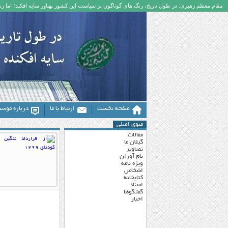
مقام معظم رهبری: در طول تاریخ، رنگ های گوناگون بر سیاست این کشور پهناور سایه افکند؛ اما رنگ
صفحه نخست
ارتباط با ما
درباره موس
منوی اصلی
مقالات
گیلان ما
تصاویر
نام آوران
ویژه نامه
اشخاص
کتابخانه
اسناد
گفتگوها
اخبار