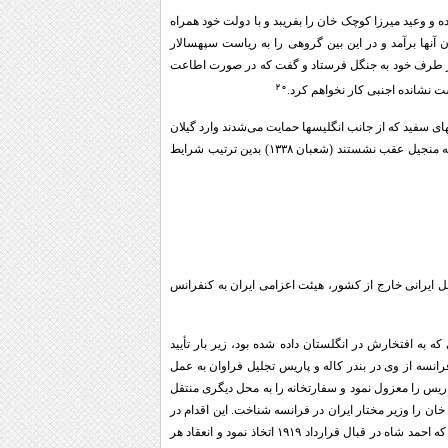
 و وعید میرزا کوچک خان را بفریبد و با دولت خود همراه
نها برآمد و در این بین گروهی را به ریاست سپهسالار
را از طرف خود به جنگل فرستاد و گفت که در صورت اطاعت
۲۰
دست نشانده اجنبی کار نخواهم کرد.
 سفید که از جانب انگلیسها حمایت می‌شدند وارد گیلان
شدند و در انزلی بر قوای انگلیسی چیره گشتند. قشون انگلیسی و قزاقان ایرانی تحت فرماندهی استاروسلسکی به منجیل عقب نشستند (شعبان ۱۳۳۸) بدین ترتیب شرایط
ل ایرانی خارج از کشور، هیئت اعزامی ایران به کنفرانس
 وجود ضیافتهای مفصلی که به افتخارش در انگلستان داده شده بود، زیر بار تأیید
انسه از وی در بندر کاله و پاریس تجلیل فراوان به عمل
ریس را معزول نمود و سفارتخانه را به محل دیگری منتقل
ن را وزیر مختار ایران در فرانسه ‌شناخت. این اقدام در
جهت حمایت از احمد شاه بر علیه نصرت الدوله که مأمور و امضای قراداد بود به عمل آمد. دولت فرانسه از موضعی که احمد شاه در قبال قرارداد ۱۹۱۹ اتخاذ نمود و انعقاد هر