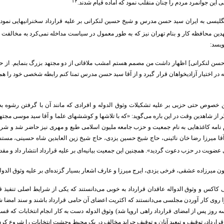
۱۲
ین جوانمرد مردم را چنان منقلب نمود که آماده قیام شدند.
گلیسی به ایران سید حسن مدرس و شیخ حسین لنکرانی بر علیه قرارداد سخنرانیهایی نمودند و 
ین محافظه کار و بنام تهران نیز که به طور معمول در سیاست مداخله نمی‌کرد به مخالفت با
ویسد:
سن لنکرانی] اظهار داشت من مصمم هستم امشب ملاقاتی از دو مجتهد بزرگ بنمایم. از حا
ه در اختیار آزادیخواهان قرار گیرد و از آقا سید حسن مدرس تمنا کنم رابطه شخصی خود را هم 
ن خصوص حتی حزبی بر علیه تشکیلات وثوق الدوله و افرادی که مانند آن با گرفتن رشوه به 
 از شاهدین وقت در این باره می‌گوید: «که با تلاشها و کوششهای علما و آقا سید موسی مجته
م نامه کاغذهایی به نام جمعیت و حزب جامعه ملیون اسلامی طبع و مهری نیز حاضر شد و شرو
 میرزا رضا خان نائینی، حاج شیخ حسین یزدی، حاج شیخ زین العابدین شاه حسینی، مستشار
یت در حزب دعوت گردید». همچنین این جمعیت بیانیه‌ای بر علیه قرارداد انتشار داد و مقدم
ون میرزاده عشقی، فرخی یزدی، ایرج میرزا و عارف اشعار بسیار گزنده‌ای بر علیه وثوق الدوله
ی کاکس و وثوق الدواله عاقدان قرارداد به خوبی می‌دانستند که یکی از شرایط اصلی تنفی
ا روی کار آوردن مجلسی می‌دانستند که اکثریت اعضای آن حامی قرارداد باشند و سند امضا شده 
 روز پس از امضای قرارداد راهی اروپا شد) وثوق الدوله دست به کار انجام انتخابات که قسمت 
ارداد، توقیف و تبعید آنان و توقیف جراید مخالف در یک محیط وحشت انتخابات را شروع کرد