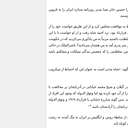
ا حسین خان صبا مدیر روزنامه ستاره ایران را به قزوین
ستند.
منوط به موافقت مجلس کرد و از این طریق خواست خود را از
ارداد بود، نزد احمد شاه رفت و از او خواست تا با این
لطنت داشتید مرتباً به من یادآوری می‌کردید که در حکومت
ر پدرم آمد به من هشدار می‌دادید؟ ناصرالملک در حالی
: من سلطنتی را که متضمن بندگی مملکت و مملکتم باشد
هان احمد شاه در سفر به اروپا مقارن قرارداد ۱۹۱۹ در خاطرات خود می‌گوید: «شاه مدتی است به عنوان این که احتیاط از میکروب
 گیلان و شیخ محمد خیابانی در آذربایجان بر مخالفت با
دند. خیابانی از انقلاب مجلس مردم تبریز شش کرسی از ۹ کرسی انتخابات را از آن خود کرده بود اما وثوق الدوله که وجود این افراد از
حزب دموکرات را بر علیه قرارداد و تصویب آن را در مجلس خطرناک می‌دانست، در صدد انحلال حزب دموکرات برآمد. بدین گونه مبارزۀ خیابانی با قرارداد ۱۹۱۹ و وثوق الدوله
۱۹
 از سلطۀ روس و انگلیس بر ایران به تنگ آمده، به رشت
کوتاه کند.