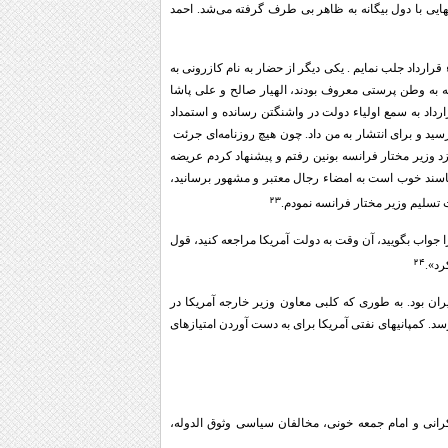
ایی با دول بیگانه به ظاهر بی طرف گرفته می‌شد. احمد
رارداد جلب نمایم . یکی دیگر از حضار به نام کازرونی به
 که به وطن پرستی معروف بودند، الهیار صالح و علی پاشا
رداد به سمع اولیاء دولت در واشنگتن رسانده و استمداد
ید و برای انتشار به من داد. چون هیچ روزنامه‌ای جرئت
د وزیر مختار فرانسه بونین رفتم و پیشنهاد کردم عریضه
شناسند خوب است به امضاء رجال معتبر و مشهور برسانید،
۲۳
 تسلیم وزیر مختار فرانسه نمودم.
ا جواب بگویید، آن وقت به دولت آمریکا مراجعه کنید، قول
۲۴
رد».
ران بود. به طوری که کلبی معاون وزیر خارجه آمریکا در
د. کمپانیهای نفتی آمریکا برای به دست آوردن امتیازهای
انی و امام جمعه خونی، مخالفان سیاسی وثوق الدوله،