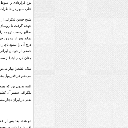
نوع قراردادی را منوط
علی سپهر در خاطرات خ
شیخ حسن لنکرانی از نگ
عهده گرفت تا روسای تج
صالح زحمت ترجمه را قب
نماید. پس از دو روز ج
درج آن را ننمود ناچار
جمعی از جوانان ایرانی
چنان کردم. ابتدا از س
ملک الشعرا بهار می‌نوی
می‌دهم هر قدر پول بخوا
البته بدیهی بود که هم
تلگرافی سفیر آن کشور 
نفتی در ایران دچار مش
دو هفته بعد پس از عق
افسران ایرانی و روسی 