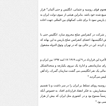
۲
قرار
ع شده خود باشد. بنابراین هیئتی از سوی دولت ایران به
پاریس نمود تا برای جلب کمکهای بین المللی جهت اعاده
 آن هیئت را از شرکت در کنفرانس صلح محروم سازد. انگلیس حتی با
ش انگلیسیها، اعضای کنفرانس صلح پاریس به این بهانه که
ردند. این در حالی بود که در تهران وثوق الدوله مشغول
در این مذاکرات محرمانه دو تن از اعضای کابینه وثوق الدوله نصرت الدوله فیروز و صارم الدوله نیز شرکت داشتند. بالأخره این قرارداد در ۹ اوت ۱۹۱۹/ ۱۷ اسد ۱۲۹۷ بین ایران و
ای سازماندهی و ادارۀ یک نیروی یکپارچه و متحدالشکل
ن وام داده می‌شد. مدیر کل امور مالی یک نفر انگلیسی می گشت سازمان گمرک، راه آهن
۶
لیس می‌گردید.
 روسیه رویای تسلط بر ایران را در سر داشت و با تقسیم
عماریش، به فکر انعقاد قراردادی افتاد. به خصوص آنکه
ماً ممنوع بود و در کشوری مثل ایران که بیش از هزار
۷
سی بود.