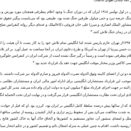
آنجا چندان نفوذی نداشت.
مچنان مورد یورش و هجوم قوای روسیه و عثمانی، انگلیس و حتی آلمان
جنگ عرصه نبرد و حتی چپاول طرفین جنگ شده بود، طبیعی بود که می‌بایست پیگیر حقوق تضیی
اور الملک انصاری و میرزا علی خان فروغی ذکاءالملک و عده‌ای دیگر روانه کنفرانس صلح 
۳
ان در زمان جنگ تلاش کنند.
هیئت ایرانی در ۲۵ آذر ۱۲۹۷از تهران عازم پاریس شدند اما انگلیس تمام تلاش خود را به کار بست تا
حسن پیرنیا از تهران به آمریکا و طرح دعاوی ایران در آنجا ممانعت به عمل آورد. بر اثر تلا
علام بیطرفی نموده است و رسماً درگیر جنگ نشده است از شرکت ایران در کنفرانس جلوگیری ک
۴
رسی کاکس وزیر مختار موقت انگلیس جهت عقد یک قرارداد جدید بود.
موجب این قرارداد مستشاران انگلیسی برای اداراه امور مالی ایران و مستشاران نظامی بر
دست به کار می‌شدند و البته در جهت اجرای قرارداد مبلغ ۲ میلیون لیره به دولت ایرا
دی ایران تحت نظارت مستشاران انگلیسی قرار می‌گرفت و در نهایت ایران تحت الحمایه انگ
 که از سالها پیش درصدد سلطۀ کامل انگلیس بر ایران بود، کرزن بود. او که قبل از حوادث
ر به شدت مخالفت می‌کرد پس از سقوط رژیم تزاری و کنار کشیدن روسیه از تمامی منافع است
ل و امضای منشور آن، تجاوز مستقیم به کشورها و الحاق خاک آنها به خاک کشور فاتح رس
روسیه داشت، اقدام به چنین عملی به منزله اشغال دائم و تقسیم کشور و در حکم انتحار سیا