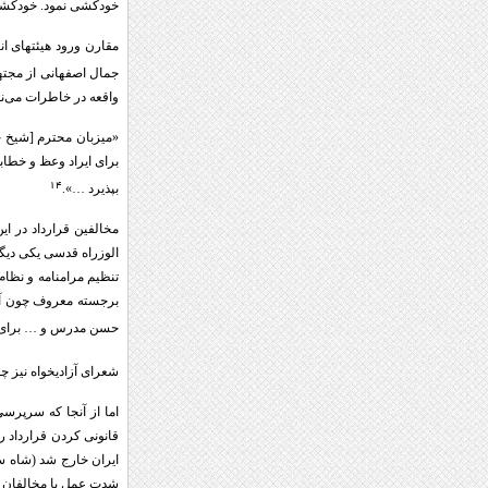
خودکشی نمود. خودکشی ا
مقارن ورود هیئتهای ان
جمال اصفهانی از مجتهد
واقعه در خاطرات می‌ن
«میزبان محترم [شیخ ح
برای ایراد وعظ و خطاب
۱۴
بپذیرد …».
مخالفین قرارداد در ای
الوزراه قدسی یکی دیگر
تنظیم مرامنامه و نظا
برجسته معروف چون آقا
حسن مدرس و … برای عضو
شعرای آزادیخواه نیز چ
اما از آنجا که سرپرس
قانونی کردن قرارداد ر
ایران خارج شد (شاه سه
شدت عمل با مخالفان قر