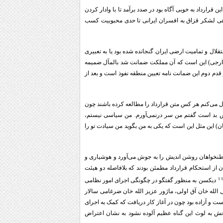
قرارداد به خوبی آگاه بود در صدد برآمد تا با وادار کردن
ن و پلیس جنوب و سپردن فرماندهی لشکر قزاق به افسران ایرانی تا حدی محبوبیت کسب
شمردن استقلال و تمامیت ارضی ایران گنجانده شده بود یا به تعبیری
ارجی) این است که آن مملکت ضمانت شد بالمآل ضمیمه
دم دوم این ضمانت نامه تعیین منطقه نفوذ است و بعد از
 ایراد کرد: «بنده خیال می‌کنم هر کس متن قرارداد را مطالعه کرده باشند چون
ایش بد است گفتم من سر درنمی‌آورم. من سیاسی نیستم،
) این مثل این است که یکی به من بگوید من سیادت تو را
 وطنخواهان روشن اندیش را به جوش می‌آورد و هوشیاری و
از استحکام قرارداد مطمئن بودند که بلافاصله دو هیئت
۱
دیکسن به منظور گفتگو در چگونگی اجرای امور نظامی
 الله خان آق اولی، ماژور عزیز الله خان ضرغامی سالار
ست و آزاده بود چون در آغاز کار دریافت که کمک به اجرای
انش به لوث این گناه عظیم آلوده نشود به نشان اعتراض