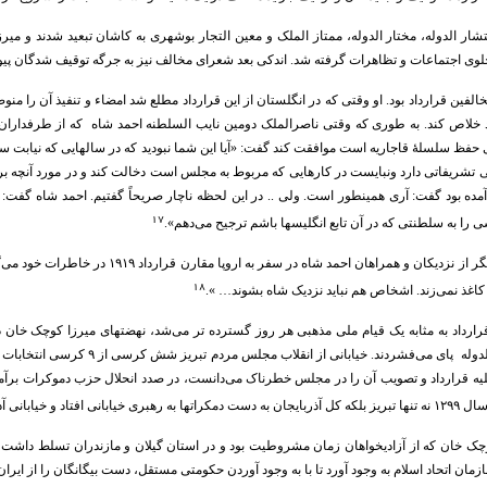
 الدوله، مختار الدوله، ممتاز الملک و معین التجار بوشهری به کاشان تبعید شدند و میرز
لوی اجتماعات و تظاهرات گرفته شد. اندکی بعد شعرای مخالف نیز به جرگه توقیف شدگان پیو
خالفین قرارداد بود. او وقتی که در انگلستان از این قرارداد مطلع شد امضاء و تنفیذ آن را 
 خلاص کند. به طوری که وقتی ناصرالملک دومین نایب السلطنه احمد شاه که از طرفداران قر
قای حفظ سلسلۀ قاجاریه است موافقت کند گفت: «آیا این شما نبودید که در سالهایی که نیابت س
تشریفاتی دارد ونبایست در کارهایی که مربوط به مجلس است دخالت کند و در مورد آنچه بر س
ه بود گفت: آری همینطور است. ولی .. در این لحظه ناچار صریحاً گفتیم. احمد شاه گفت
۱۷
 را به سلطنتی که در آن تابع انگلیسها باشم ترجیح می‌دهم».
امان الله اردلان یکی دیگر از نزدیکان و همرا
۱۸
کاغذ نمی‌زند. اشخاص هم نباید نزدیک شاه بشوند… ».
قرارداد به مثابه یک قیام ملی مذهبی هر روز گسترده تر می‌شد، نهضتهای میرزا کوچک خان در
قرارداد و دولت وثوق الدوله پای می‌فشر
بایجان را آزادستان نامید.
وچک خان که از آزادیخواهان زمان مشروطیت بود و در استان گیلان و مازندران تسلط داشت،
زمان اتحاد اسلام به وجود آورد تا با به وجود آوردن حکومتی مستقل، دست بیگانگان را از ایران 