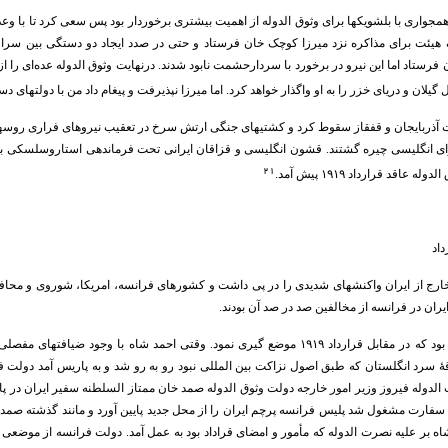
مجواری با بلشویکها برای وثوق الدوله از اهمیت بیشتری برخوردار بود پس سعی کرد تا با وعده
هیئت برای مذاکره نزد میرزا کوچک خان فرستاد و حتی در صدد ایجاد دو دستگی بین سران آ
ن فرستاد اما این نیرو در برخورد با سردارحشمت نابود شدند. درنهایت وثوق الدوله عده‌ای 
گیلان و دریای خزر را به او واگذار خواهد کرد. اما میرزا نپذیرفت و پیغام داد من با دولتهای 
 آذربایجان و قفقاز سقوط کرد و کشتیهای جنگی ارتش سرخ در تعقیب نیروهای فراری روسهای
۲۱
عاقد قرارداد ۱۹۱۹ پیش آمد.
داد
 خارج از ایران واکنشهای شدیدی را در پی داشت و کشورهای فرانسه، امریکا، شوروی و محاف
ان در فرانسه از مخالفین صد در صد آن بودند.
فرانسه اولین کشوری بود که در مقابل قرارداد ۱۹۱۹ موضع گیری نمود. وقتی احمد شاه با
قۀ سرد انگلستان که طبق اصول نزاکت بین المللی نبود رو به رو شد و به پاریس آمد دولت فر
الدوله فیروز وزیر امور خارجه دولت وثوق الدوله صمد خان ممتاز السلطنه سفیر ایران در پا
 سفارت مشغول شد پلیس فرانسه پرچم ایران را از محل جدید پایین آورد و مانند گذشته صمد خا