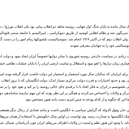
۱ درست یک سال مانده به پایان جنگ اول جهانی، روسیه شاهد دو انقلاب پیاپی بود یکی انقلاب بورژوا
ی سرنگون شد و نظام انقلابی کوشید از طریق دموکراسی ـ لیبرالیسم با جامعه سنتی فئودالی
دولت روسیه پدید نیامد ولی انقلاب دوم که در اکتبر ۱۹۱۷ انجام شد، سوسیالیست بلشویک
سیالیتی خود را به جهانیان معرفی نمودند.
 زیادی در سیاست خارجی روسیه شوروی با سایر دولتها خصوصاً ایران ایجاد نمود و دولت انقل
ماری زمان تزارها را لغو نمود و استقلال و تمامیت ارضی ایران را با پایان عملیات نظامی خ
برای ایرانیان که سالیان سال مورد استعمار و استثمار این دولت غاصب قرار گرفته بودند ام
 بلشویسم در ایران به فکر افتاد تا با ترفندی جای خالی روسیه را پر کند و نفوذ خود را بر تمام
مرکز و ولایات را احساس می‌کردند و همگی بر این نظر بودند که این مهم نیازمند ساماندهی 
 این که چگونه و از کدام بودجه به چنین امری دست یابند هنوز مشخص نبود.
ن خان وثوق الدوله که گرایش سیاسی به انگلیس داشت و مانند تعدادی از رجال دیگر همعصر 
ک انگلیسها به صدارت رسید. وی توانست در اولین سال حکومتش با استفاده از همان نیروهای 
اید. با وجود این هنوز نظم و امنیت در ولایات اطراف مرزهای ایران چون آذربایجان، شمال، 