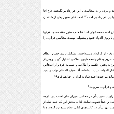
مردم را به مخالفت با این قرارداد برانگیختند حاج اقا
۱۳
 این قرارداد پرداخت.
احمد علی سپهر یکی از شاهدان
ج امام جمعه خوئی استدعا کنم دستور دهند مسجد ترکها
با وثوق الدوله قطع و پیشوایی نهضت مخالفین قرارداد را
دفاع از قرارداد می‌پرداختند، تشکیل دادند. حسن اعظام
د حزبی به نام جامعه ملیون اسلامی تشکیل گردید و پس از
ع به پخش اعلامیه و اطلاعیه و شبنامه کرد و از اشخاص
 الدوله، ادیب السلطنه، آقا سیف اله خان نواب و سید
۱۵
ات مراجعت احمد شاه به ایران را فراهم کرد.
۱۶
 و قرارداد سرودند.
ذ قرارداد تصویب آن در مجلس شورای ملی است پس لازمه
را عینآً تصویب نمایند. لذا به محض این که احمد شاه از
تهران آن در کابینه‌های قبلی انجام شده بود گردید و با
.