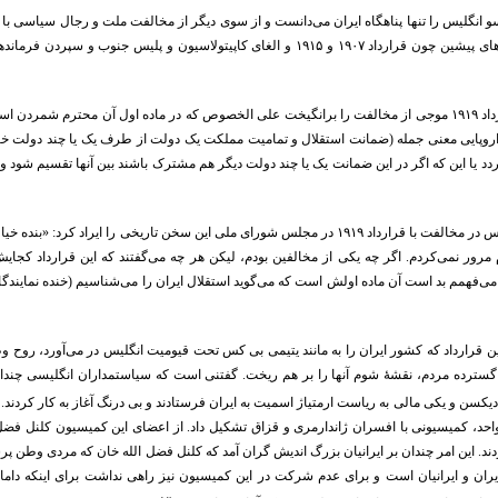
و انگلیس را تنها پناهگاه ایران می‌دانست و از سوی دیگر از مخالفت ملت و رجال سیاسی با این 
انگلیس به لغو قراردادهای پیشین چون قرارداد ۱۹۰۷ و ۱۹۱۵ و الغای کاپیتولاسیو
ولیکن خبر انتشار قرارداد ۱۹۱۹ موجی از مخالفت را برانگیخت علی الخصوص که در ماده اول آن محترم 
وپایی معنی جمله (ضمانت استقلال و تمامیت مملکت یک دولت از طرف یک یا چند دولت خ
یا این که اگر در این ضمانت یک یا چند دولت دیگر هم مشترک باشند بین آنها تقسیم شود و ق
مرحوم سید حسن مدرس در مخالفت با قرارداد ۱۹۱۹ در مجلس شورای ملی این سخن تاریخی را
رور نمی‌کردم. اگر چه یکی از مخالفین بودم، لیکن هر چه می‌گفتند که این قرارداد کج
ی‌فهمم بد است آن ماده اولش است که می‌گوید استقلال ایران را می‌شناسیم (خنده نمایندگان
این قرارداد که کشور ایران را به مانند یتیمی بی کس تحت قیومیت انگلیس در می‌آورد، روح
 گسترده مردم، نقشۀ شوم آنها را بر هم ریخت. گفتنی است که سیاستمداران انگلیسی چندان 
۱
کسن و یکی مالی به ریاست ارمتیاژ اسمیت به ایران فرستادند و بی درنگ آغاز به کار کردند.
واحد، کمیسیونی با افسران ژاندارمری و قزاق تشکیل داد. از اعضای این کمیسیون کلنل فضل
دند. این امر چندان بر ایرانیان بزرگ اندیش گران آمد که کلنل فضل الله خان که مردی وطن پر
 ایران و ایرانیان است و برای عدم شرکت در این کمیسیون نیز راهی نداشت برای اینکه دام