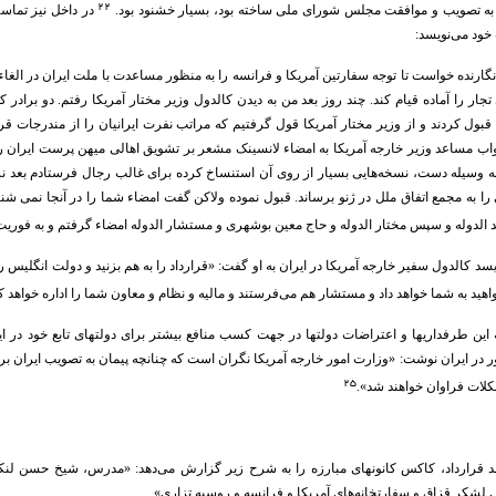
۲۲
 به تصویب و موافقت مجلس شورای ملی ساخته بود، بسیار خشنود بود.
در داخل نیز تماسه
ود می‌نویسد:
ارنده خواست تا توجه سفارتین آمریکا و فرانسه را به منظور مساعدت با ملت ایران در الغاء ق
ار را آماده قیام کند. چند روز بعد من به دیدن کالدول وزیر مختار آمریکا رفتم. دو برادر
ول کردند و از وزیر مختار آمریکا قول گرفتیم که مراتب نفرت ایرانیان را از مندرجات قرا
واب مساعد وزیر خارجه آمریکا به امضاء لانسینک مشعر بر تشویق اهالی میهن پرست ایران رس
 به وسیله دست، نسخه‌هایی بسیار از روی آن استنساخ کرده برای غالب رجال فرستادم بعد نز
 را به مجمع اتفاق ملل در ژنو برساند. قبول نموده ولاکن گفت امضاء شما را در آنجا نمی 
عد الدوله و سپس مختار الدوله و حاج معین بوشهری و مستشار الدوله امضاء گرفتم و به فوریت
سد کالدول سفیر خارجه آمریکا در ایران به او گفت: «قرارداد را به هم بزنید و دولت انگلیس ر
هید به شما خواهد داد و مستشار هم می‌فرستند و مالیه و نظام و معاون شما را اداره خواهد ک
ه این طرفداریها و اعتراضات دولتها در جهت کسب منافع بیشتر برای دولتهای تابع خود در ای
در ایران نوشت: «وزارت امور خارجه آمریکا نگران است که چنانچه پیمان به تصویب ایران برس
۲۵
کلات فراوان خواهند شد».
د قرارداد، کاکس کانونهای مبارزه را به شرح زیر گزارش می‌دهد: «مدرس، شیخ حسن لنکر
لشکر قزاق و سفارتخانه‌های آمریکا و فرانسه و روسیه تزاری».