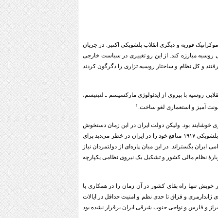
 ـ دموکراتیک فوریه و دیگری انقلاب بلشویکی اکتبر. در جریان
 روسیه مبارزه کند. از این رو تغییری در سیاست خارجی
ها زمام امور را در دست گرفتند و کل نظام و ساختار روسیه تزاری را دگرگون کردند
ابی روسیه با پیروی از ایدئولوژی مارکسیسم ـ لنینیسم،
۱
شونت آمیز و استعماری لغو ساخت.
ری خوشایند بود. ولیکن دولت ایران در این زمان دستخوش
ناامنی و اغتشاش داخلی بود و حدود اختیارات و قدرت دولت مرکزی بسیار اندک. دولت انگلستان که با بروز انقلاب بلشویکی ۱۹۱۷ منافع خود را در ایران در خطر می‌دید برای
ی ایران بگستراند. در این میان پاره‌ای از دولتمردان نیاز
دوبارۀ نظام مالی کشور و تشکیل یک نیروی نظامی یکپارچه
خویش تنها راه بقای کشور در آن زمان را در همکاری با
ژاندارمری و قزاق تا حدی نظم و امنیت حداقل در ایالات
شیراز و فارس و نواحی جنوب شرقی ایران برقرار نشده بود