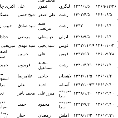
محمدعلی
۱۳۶۹/۱۲/۲۶
۱۳۴۱/۱/۵
لنگرود
تیمور
علی
اکبری چا
۱۳۶۰/۶/۵
۱۳۲۲/۴/۵
رشت
علی اصغر
شیخ حسن
عسگر
سید
۱۳۶۰/۶/۱۰
۱۳۳۲
رشت
سید صادق
حبیب زا
مرتضی
۱۳۶۰/۶/۱۰
۱۳۲۸/۹/۵
انزلی
عباسعلی
مرتضی
خدادا
۱۳۶۰/۱۰/۴
۱۳۴۲/۱۱/۱۹
فومن
سید یحیی
سید مهدی
میریحیی پ
اصغ
۱۳۶۰/۹/۲۸
۱۳۳۷/۶/۶
فومن
علی
حسین
سن
محمد
۱۳۶۱/۱/۱
۱۳۴۰/۴/۲۱
رشت
فریدون
حمیدی
اسماعیل
من
۱۳۶۱/۱/۲
۱۳۳۲/۱۱/۵
لاهیجان
حاجی
غلامرضا
لمفجا
۱۳۶۱/۲/۱۰
۱۳۴۳/۱۰/۲۳
آستانه
احمد
علی
مرا
صومعه
۱۳۶۱/۲/۱۰
۱۳۳۸/۱/۲۰
میرزاعلی
محمد باقر
نج
سرا
صومعه
نعم
۱۳۶۱/۲/۱۰
۱۳۴۲/۷/۲
محمود
حمید
سرا
ضیاب
رمضا
۱۳۶۱/۲/۲۱
۱۳۳۸/۱۲/۲
املش
رمضان
جبار
سیاخول