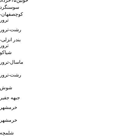
خونین۱۵خرداد
سوسنگرد
کوچصفهان-
ترور
رشت-ترور
بندر انزلی-
ترور
شیاکو
ماسال-ترور
رشت-ترور
شوش
جبهه جفیر
خرمشهر
خرمشهر
شلمچه