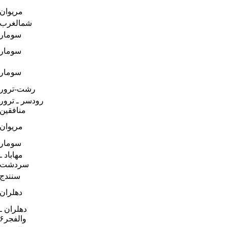
مریوان
شمالغرب
سومار
سومار
سومار
رشت-ترور
رودسر ـ ترور
منافقین
مریوان
سومار
مهاباد ـ
سردشت
سنندج
دهلران
دهلران ـ
والفجر۶