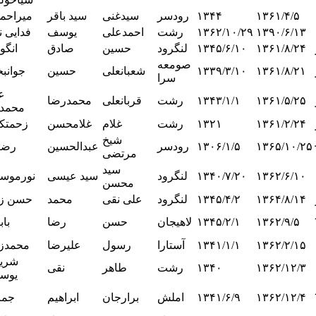
۱۳۶۱/۴/۵
۱۳۴۴
رودسر
سیدغنی
سید باقر
میراحم
۱۳۹۰/۶/۱۳
۱۳۶۲/۱۰/۲۹
رشت
احمدعلی
یوسف
فدایی ن
۱۳۶۱/۸/۲۴
۱۳۴۵/۶/۱۰
لنگرود
حسین
صادق
انگو
صومعه
۱۳۶۱/۸/۲۱
۱۳۳۹/۳/۱۰
شعبانعلی
حسین
جوانب
سرا
ع
۱۳۶۱/۵/۲۵
۱۳۴۳/۱/۱
رشت
قربانعلی
محمدرضا
محمدپ
۱۳۶۱/۲/۲۴
۱۳۲۱
رشت
غلام
غلامحسن
زحمت
شیخ
۱۳۶۵/۱۰/۲۵
۱۳۰۶/۱/۵
رودسر
عبدالحسین
رضا
مرتضی
سید
۱۳۶۲/۶/۱۰
۱۳۴۰/۷/۲۰
لنگرود
سید عیسی
نورموس
محسن
۱۳۶۴/۸/۱۴
۱۳۴۵/۴/۲
لنگرود
علی نقی
محمد
حسن زا
۱۳۶۲/۹/۵
۱۳۴۵/۲/۱
لاهیجان
حسن
رضا
باب
۱۳۶۲/۲/۱۵
۱۳۴۱/۱/۱
آستارا
رسول
علیرضا
محمدزا
شری
۱۳۶۲/۱۲/۳
۱۳۴۰
رشت
طاهر
نقی
یوس
۱۳۶۲/۱۲/۴
۱۳۴۱/۶/۹
املش
برارجان
ابراهیم
جما