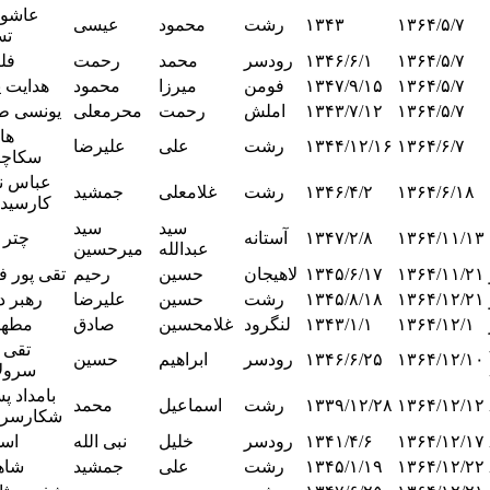
عاشو
۱۳۶۴/۵/۷
۱۳۴۳
رشت
محمود
عیسی
تس
۱۳۶۴/۵/۷
۱۳۴۶/۶/۱
رودسر
محمد
رحمت
فل
۱۳۶۴/۵/۷
۱۳۴۷/۹/۱۵
فومن
میرزا
محمود
هدایت پ
۱۳۶۴/۵/۷
۱۳۴۳/۷/۱۲
املش
رحمت
محرمعلی
یونسی طو
ها
۱۳۶۴/۶/۷
۱۳۴۴/۱۲/۱۶
رشت
علی
علیرضا
سکاچا
عباس نژ
۱۳۶۴/۶/۱۸
۱۳۴۶/۴/۲
رشت
غلامعلی
جمشید
کارسیدا
سید
سید
۱۳۶۴/۱۱/۱۳
۱۳۴۷/۲/۸
آستانه
چتر 
عبدالله
میرحسین
۱۳۶۴/۱۱/۲۱
۱۳۴۵/۶/۱۷
لاهیجان
حسین
رحیم
تقی پور ف
۱۳۶۴/۱۲/۲۱
۱۳۴۵/۸/۱۸
رشت
حسین
علیرضا
رهبر د
۱۳۶۴/۱۲/۱
۱۳۴۳/۱/۱
لنگرود
غلامحسین
صادق
مطه
تقی 
۱۳۶۴/۱۲/۱۰
۱۳۴۶/۶/۲۵
رودسر
ابراهیم
حسین
سرول
بامداد پ
۱۳۶۴/۱۲/۱۲
۱۳۳۹/۱۲/۲۸
رشت
اسماعیل
محمد
شکارسرا
۱۳۶۴/۱۲/۱۷
۱۳۴۱/۴/۶
رودسر
خلیل
نبی الله
اس
۱۳۶۴/۱۲/۲۲
۱۳۴۵/۱/۱۹
رشت
علی
جمشید
شاه