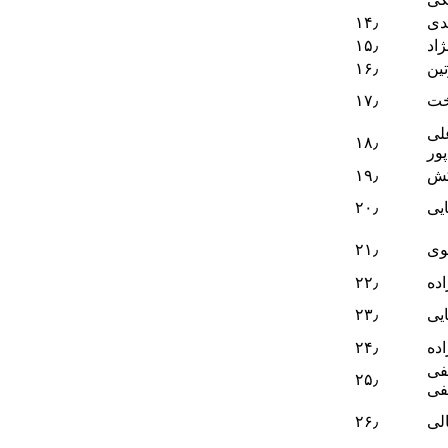
دی
۱۴٫
ژاد
۱۵٫
تین
۱۶٫
خت
۱۷٫
لی
۱۸٫
ور
کش
۱۹٫
یی
۲۰٫
وی
۲۱٫
ده
۲۲٫
ایی
۲۳٫
ده
۲۴٫
فی
۲۵٫
فی
لی
۲۶٫