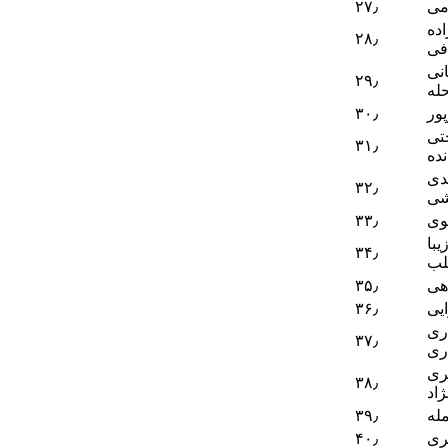
می
۲۷٫
ده
۲۸٫
فی
نی
۲۹٫
له
ور
۳۰٫
تی
۳۱٫
نده
دی
۳۲٫
شی
وی
۳۳٫
یبا
۳۴٫
ب
هی
۳۵٫
ایی
۳۶٫
ری
۳۷٫
ری
ری
۳۸٫
اد
له
۳۹٫
ری
۴۰٫