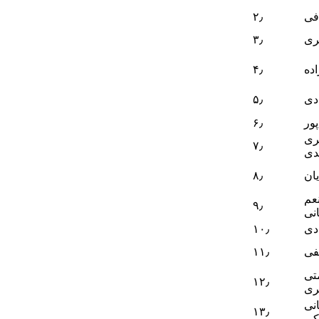
فی
۲٫
ی
۳٫
ده
۴٫
دی
۵٫
ور
۶٫
ری
۷٫
دی
ان
۸٫
عم
۹٫
نی
دی
۱۰٫
فی
۱۱٫
تی
۱۲٫
ری
نی
۱۳٫
کی