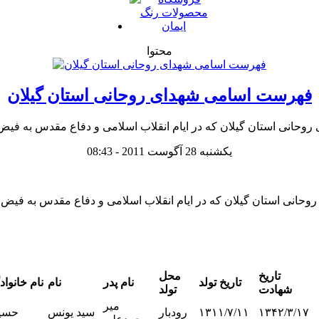
محتوا
فهرست اسامی شهدای روحانی استان گیلان
یکشنبه 28 آگوست 2011 - 08:43
تاریخ
محل
تاریخ تولد
نام پدر
نام
نام خانوا
شهادت
تولد
میر
۱۳۴۲/۳/۱۷
۱۳۱۱/۷/۱۱
رودبار
سید یونس
حسی