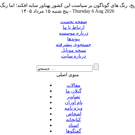
پنج شنبه ۱۵ مرداد ۱۴۰۵ - Thursday 6 Aug 2026
صفحه نخست
ارتباط با ما
درباره موسسه
پیوندها
جستجوی پیشرفته
نسخه موبایل
درباره سایت
منوی اصلی
مقالات
گیلان ما
تصاویر
نام آوران
ویژه نامه
اشخاص
کتابخانه
اسناد
گفتگوها