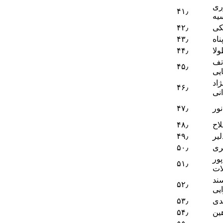
ری
۴۱٫
یه
کی
۴۲٫
ناه
۴۳٫
لا
۴۴٫
تف
۴۵٫
یی
اد
۴۶٫
نی
نور
۴۷٫
لاح
۴۸٫
لیر
۴۹٫
ری
۵۰٫
پور
۵۱٫
ات
سند
۵۲٫
یی
دی
۵۳٫
ین
۵۴٫