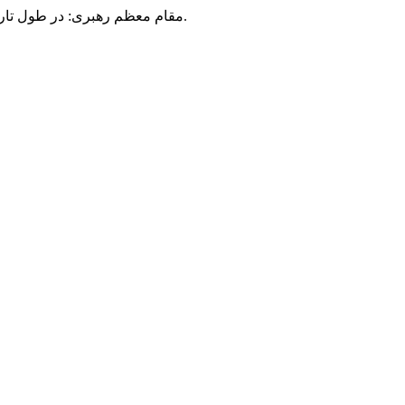
مقام معظم رهبری: در طول تاریخ، رنگ های گوناگون بر سیاست این کشور پهناور سایه افکند؛ اما رنگ ثابت مردم گیلان، رنگ ایمان بود.