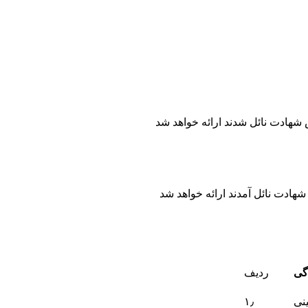
دگی
ردیف
نی
۱٫