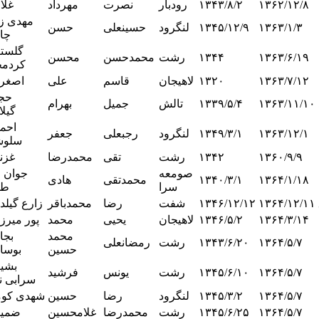
۱۳۶۲/۱۲/۸
۱۳۴۳/۸/۲
رودبار
نصرت
مهرداد
غلا
مهدی زا
۱۳۶۳/۱/۳
۱۳۴۵/۱۲/۹
لنگرود
حسینعلی
حسن
چا
گلستا
۱۳۶۳/۶/۱۹
۱۳۴۴
رشت
محمدحسن
محسن
کردمح
۱۳۶۳/۷/۱۲
۱۳۲۰
لاهیجان
قاسم
علی
اصغرپ
حج
۱۳۶۳/۱۱/۱۰
۱۳۳۹/۵/۴
تالش
جمیل
بهرام
گیلا
احم
۱۳۶۳/۱۲/۱
۱۳۴۹/۳/۱
لنگرود
رجبعلی
جعفر
سلو
۱۳۶۰/۹/۹
۱۳۴۲
رشت
تقی
محمدرضا
غزن
صومعه
جوان ز
۱۳۶۴/۱/۱۸
۱۳۴۰/۳/۱
محمدتقی
هادی
سرا
طل
۱۳۶۴/۱۲/۱۱
۱۳۴۶/۱۲/۱۲
شفت
رضا
محمدباقر
زارع گیلد
۱۳۶۴/۳/۱۴
۱۳۴۶/۵/۲
لاهیجان
یحیی
محمد
پور میرز
محمد
بجا
۱۳۶۴/۵/۷
۱۳۴۳/۶/۲۰
رشت
رمضانعلی
حسین
بوسا
بشی
۱۳۶۴/۵/۷
۱۳۴۵/۶/۱۰
رشت
یونس
فرشید
سرابی نژ
۱۳۶۴/۵/۷
۱۳۴۵/۳/۲
لنگرود
رضا
حسین
شهدی کوم
۱۳۶۴/۵/۷
۱۳۴۵/۶/۲۵
رشت
محمدرضا
غلامحسین
ضمی