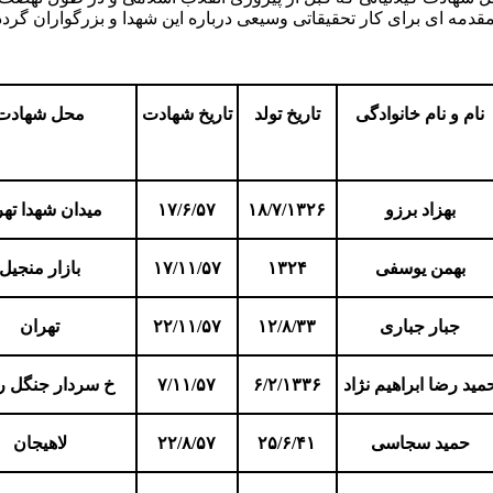
نام و نام خانوادگی
تاریخ تولد
تاریخ شهادت
محل شهادت
بهزاد برزو
۱۸/۷/۱۳۲۶
۱۷/۶/۵۷
میدان شهدا تهر
بهمن یوسفی
۱۳۲۴
۱۷/۱۱/۵۷
بازار منجیل
جبار جباری
۱۲/۸/۳۳
۲۲/۱۱/۵۷
تهران
مید رضا ابراهیم نژاد
۶/۲/۱۳۳۶
۷/۱۱/۵۷
خ سردار جنگل 
حمید سجاسی
۲۵/۶/۴۱
۲۲/۸/۵۷
لاهیجان