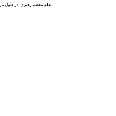
مقام معظم رهبری: در طول تاریخ، رنگ های گوناگون بر سیاست این کشور پهناور سایه افکند؛ اما رنگ ثابت مردم گیلان، رنگ ایمان بود.