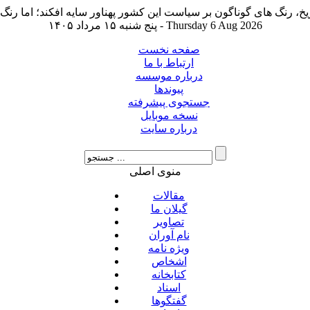
پنج شنبه ۱۵ مرداد ۱۴۰۵ - Thursday 6 Aug 2026
صفحه نخست
ارتباط با ما
درباره موسسه
پیوندها
جستجوی پیشرفته
نسخه موبایل
درباره سایت
منوی اصلی
مقالات
گیلان ما
تصاویر
نام آوران
ویژه نامه
اشخاص
کتابخانه
اسناد
گفتگوها