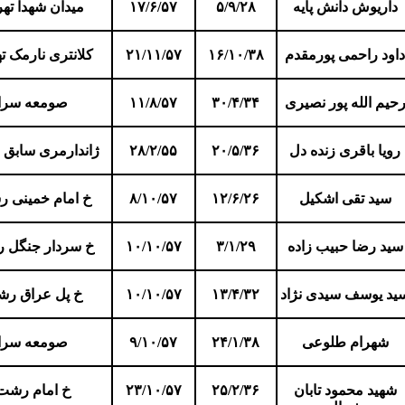
داریوش دانش پایه
۵/۹/۲۸
۱۷/۶/۵۷
میدان شهدا تهر
داود راحمی پورمقدم
۱۶/۱۰/۳۸
۲۱/۱۱/۵۷
کلانتری نارمک ت
حیم الله پور نصیری
۳۰/۴/۳۴
۱۱/۸/۵۷
صومعه سرا
رویا باقری زنده دل
۲۰/۵/۳۶
۲۸/۲/۵۵
ژاندارمری سابق
سید تقی اشکیل
۱۲/۶/۲۶
۸/۱۰/۵۷
خ امام خمینی 
سید رضا حبیب زاده
۳/۱/۲۹
۱۰/۱۰/۵۷
خ سردار جنگل 
ید یوسف سیدی نژاد
۱۳/۴/۳۲
۱۰/۱۰/۵۷
خ پل عراق ر
شهرام طلوعی
۲۴/۱/۳۸
۹/۱۰/۵۷
صومعه سرا
شهید محمود تابان
۲۵/۲/۳۶
۲۳/۱۰/۵۷
خ امام رشت