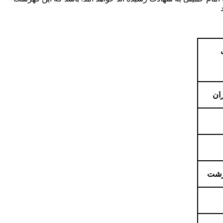
ان
رشت