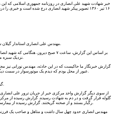
خبر شهادت شهید علی انصاری در روزنامه جمهوری اسلامی که این روز
۱۶ تیر ۱۳۶۰ تصویر پیکر شهید انصاری درج شده است و خبری 
مهندس علی انصاری استاندار گیلان ساعت ۷ صبح دیروز با شلیک ۱۱ گلوله مورد سوء قصد قرار گرفت و به دست عوامل آمریکا به شهادت رسید.
بر اساس این گزارش، ساعت ۷ صبح دیروز، 
نزدیک سبزه میدان، خارج می شد، مورد سوءقصد قرار گرفت و با شلیک ۱۱ گلوله به شهادت رسید.
گزارش خبرنگار ما حاکیست که در این حادثه، مهندس نورانى نیز م
عبور از محل بودم که دیدم یک موتورسوار در سمت دیگر خیابان ایستاده و یک نفر دیگر که اسلحه یوزی در دست داشت برادر انصاری را به مسلسل بست و سپس هر دو نفر گریختند.
گزارش رسیده حاکیست که مهندس انصاری و معاونش بدون محافظ بودند.
از سوی دیگر گزارش واحد مرکزی خبر از جریان ترور علی انصاری است
گلوله قرار گرفت و در دم به شهادت رسیده. گزارش رسیده از مرکز 
رگبار بستند و از صحنه گریختند. گزارش رسیده از بیمارستان رشت حاکیست که محل های اصابت دیگر گلوله ها نواحی چشم چپ، جمجمه، بازوی چپ و راست، و ناحیه شکم و کبد است.
مهندس انصاری حدود چهل سال داشت و متاهل و صاحب یک فرزند بود