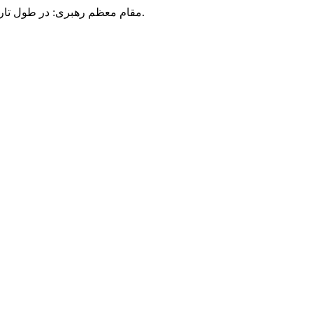
مقام معظم رهبری: در طول تاریخ، رنگ های گوناگون بر سیاست این کشور پهناور سایه افکند؛ اما رنگ ثابت مردم گیلان، رنگ ایمان بود.