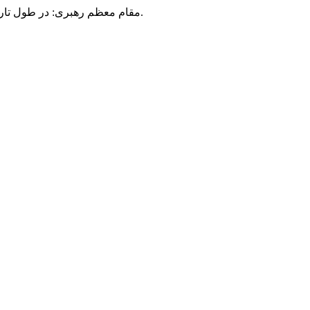
مقام معظم رهبری: در طول تاریخ، رنگ های گوناگون بر سیاست این کشور پهناور سایه افکند؛ اما رنگ ثابت مردم گیلان، رنگ ایمان بود.