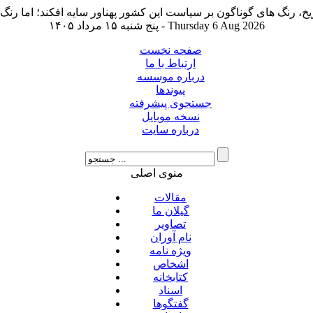
پنج شنبه ۱۵ مرداد ۱۴۰۵ - Thursday 6 Aug 2026
صفحه نخست
ارتباط با ما
درباره موسسه
پیوندها
جستجوی پیشرفته
نسخه موبایل
درباره سایت
منوی اصلی
مقالات
گیلان ما
تصاویر
نام آوران
ویژه نامه
اشخاص
کتابخانه
اسناد
گفتگوها