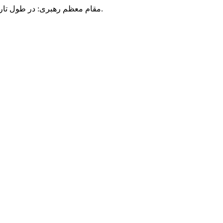
مقام معظم رهبری: در طول تاریخ، رنگ های گوناگون بر سیاست این کشور پهناور سایه افکند؛ اما رنگ ثابت مردم گیلان، رنگ ایمان بود.