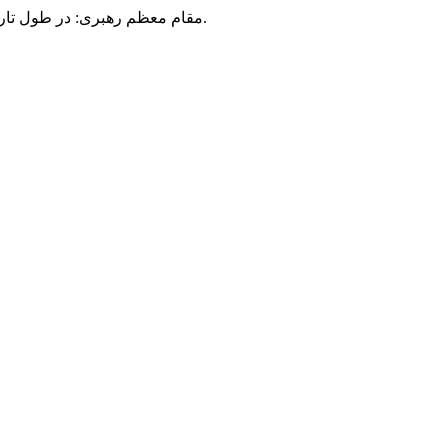
مقام معظم رهبری: در طول تاریخ، رنگ های گوناگون بر سیاست این کشور پهناور سایه افکند؛ اما رنگ ثابت مردم گیلان، رنگ ایمان بود.