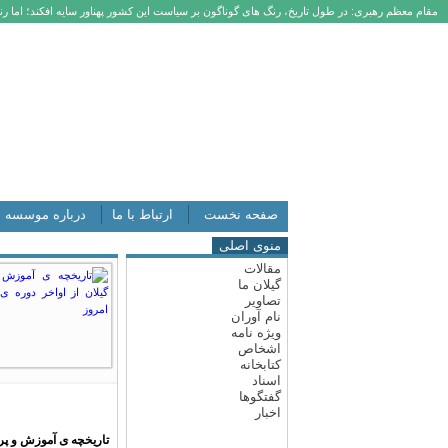
مقام معظم رهبری: در طول تاریخ، رنگ های گوناگون بر سیاست این کشور پهناور سایه افکند؛ اما رنگ
صفحه نخست
ارتباط با ما
درباره موسسه
منوی اصلی
مقالات
گیلان ما
تصاویر
نام آوران
ویژه نامه
اشخاص
کتابخانه
اسناد
گفتگوها
اخبار
تاریخچه ی آموزش و پرو