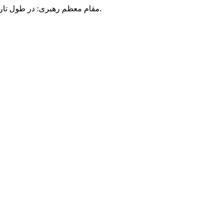
مقام معظم رهبری: در طول تاریخ، رنگ های گوناگون بر سیاست این کشور پهناور سایه افکند؛ اما رنگ ثابت مردم گیلان، رنگ ایمان بود.