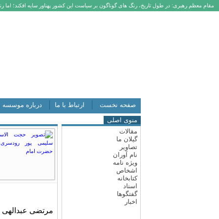
مقام معظم رهبری: در طول تاریخ، رنگ های گوناگون بر سیاست این کشور پهناور سایه افکند؛ اما رنگ
صفحه نخست
ارتباط با ما
درباره موسسه
منوی اصلی
مقالات
گیلان ما
تصاویر
نام آوران
ویژه نامه
اشخاص
کتابخانه
اسناد
گفتگوها
اخبار
مرتضی عبدالهی