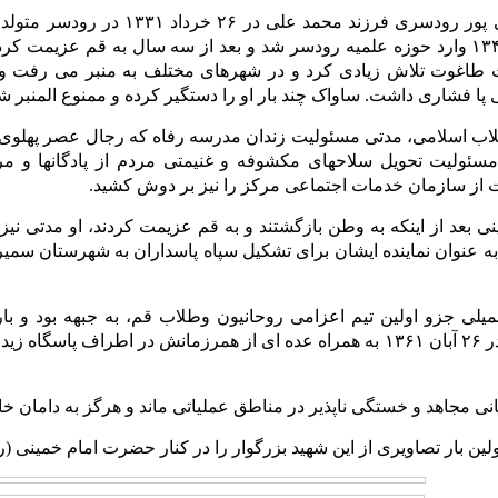
شهید تقی سلیمی پور رودسری فرزند 
کرد و در سال ۱۳۴۵ وارد حوزه علمیه رودسر شد و بعد از سه سال به قم عزیم
ت طاغوت تلاش زیادی کرد و در شهرهای مختلف به منبر می رفت و 
پا فشاری داشت. ساواک چند بار او را دستگیر کرده و ممنوع المنبر شد
نقلاب اسلامی، مدتی مسئولیت زندان مدرسه رفاه که رجال عصر پهلوی 
مسئولیت تحویل سلاحهای مکشوفه و غنیمتی مردم از پادگانها و م
ز سازمان خدمات اجتماعی مرکز را نیز بر دوش کشید.
 بعد از اینکه به وطن بازگشتند و به قم عزیمت کردند، او مدتی نی
عنوان نماینده ایشان برای تشکیل سپاه پاسداران به شهرستان سمیرم
یلی جزو اولین تیم اعزامی روحانیون وطلاب قم، به جبهه بود و باره
عملیات رمضان در ۲۶ آبان ۱۳۶۱ به همراه عده ای از همرزمانش در اطرا
انی مجاهد و خستگی ناپذیر در مناطق عملیاتی ماند و هرگز به دامان خا
ولین بار تصاویری از این شهید بزرگوار را در کنار حضرت امام خمینی (ر