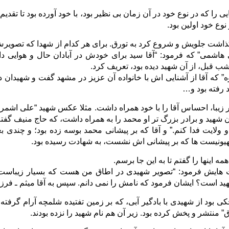
ی را که در نوع خود در آن زمان بی نظیر بود، با خود آورده بود تا تقدیم 
وع خود اولین بود.
ذاشت جلویش و شروع کرد به تورق. برای هر کدام از شهدا که تصویرش 
هاشمی” که فرمود: “آقا سید برای خودش در آبادان حال و هوایی داش
شب قبل، از آن شهید دیده بود، تعریف کرد.
” که آقا از آشنایی اش با خانواده آن عزیز در مشهد گفت و شهیدان د
 رفته بود و…
ر زیبا، احساس آقا را با خود همراه داشت. مثلا عکس شهید “علی اشمر” 
آن شهید و برادر بزرگ تر او محمد را به همراه داشت، که حاج منیف گفت
و ولایت فدا کنم.” و آقا که بر پیشانی محمد بوسه زده بود؛ و چند
صهیونیست ها که بر پیشانی اش نشست، به شهادت رسیده بود.
مه اینها را گفتم تا به این جا برسم.
 هایش فرمود: “تصویر شهیدی در اطاق من هست که بسیار زیباست و
ید است؟ ایشان فرمود که نامش را نمی دانم. سپس به آقا میثم ـ فرز
 بود از شهیدی با بادگیر آبی، که بر زمین تفتیده شلمچه آرام گرفته 
 منتشر و پخش کرده بود. زیر آن هم نام شهید را نزده بودند.