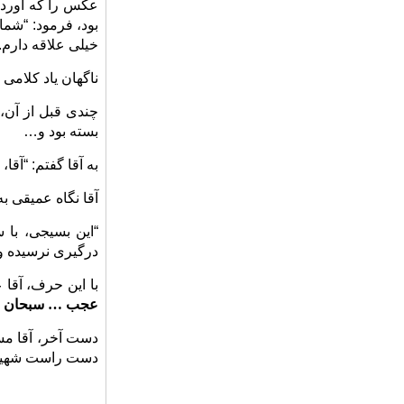
عکس را که آورد، 
بود، فرمود: “شما
خیلی علاقه دارم.
ناگهان یاد کلامی
چندی قبل از آن، 
بسته بود و…
به آقا گفتم: “آق
آقا نگاه عمیقی 
“این بسیجی، با 
درگیری نرسیده و 
با این حرف، آقا 
عجب … سبحان ال
دست آخر، آقا مسع
دست راست شهید ب