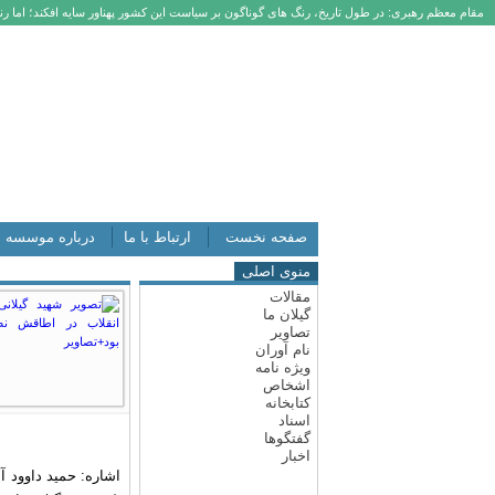
مقام معظم رهبری: در طول تاریخ، رنگ های گوناگون بر سیاست این کشور پهناور سایه افکند؛ اما رنگ
صفحه نخست
ارتباط با ما
درباره موسسه
منوی اصلی
مقالات
گیلان ما
تصاویر
نام آوران
ویژه نامه
اشخاص
کتابخانه
اسناد
گفتگوها
اخبار