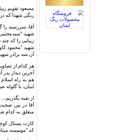
مسعود تقویم زیبای
رنگی شهدا که در ن
آقا، سررسید را گ
شهید “سیدمجتبی 
زیبایی را که چند 
شهید “محمود کاوه
آن سه برادر شهید
هر کدام از تصاوی
آخرین دیدار پدر 
هم به راه اسلام 
لبنان، با گلوله 
از بقیه بگذریم… ه
آقا در بین صحبت
متعلق به کدام شه
کارت پستال کوچکی
که “موسسه میثاق”