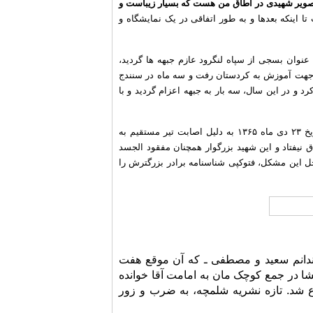
صویر شهیدی در اطاق من هست که بسیار زیباست و
اینکه بعدها و به طور اتفاقی در یک نمایشگاه و
شهید نوجوان که به عنوان بسجی از سپاه لنگرود عازم جبهه ها گردید،
، جهت آموزش به کردستان رفت و سه ماه در سنندج
مه کاره رها کرد و در این سال، سه بار به جبهه اعزام گردید و با
سرانجام در مرحله سوم اعزام او، بعد از ۱۳ روز حضور در جنوب، در منطقه عملیاتی شلمچه و در تاریخ ۲۳ دی ماه ۱۳۶۵ به دلیل اصابت تیر مستقیم به
اق نیفتاد و این شهید بزرگوار همچنان مفقود الجسد
ل این مشکل، فتوکپی شناسنامه برادر بزرگترش را
ی” و فرزندانم سعید و مصطفی ـ که آن موقع هفت
 در جمع کوچک مان به امامت آقا خوانده
 شد. تازه نشریه شلمچه، به ضرب و زور