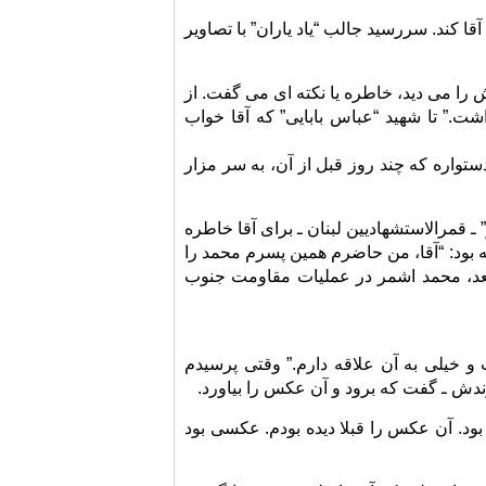
آقا کند. سررسید جالب “یاد یاران” با تصاویر
را می دید، خاطره یا نکته ای می گفت. از
ت.” تا شهید “عباس بابایی” که آقا خواب
ستواره که چند روز قبل از آن، به سر مزار
ـ قمرالاستشهادیین لبنان ـ برای آقا خاطره
ه بود: “آقا، من حاضرم همین پسرم محمد را
ی بعد، محمد اشمر در عملیات مقاومت جنوب
 خیلی به آن علاقه دارم.” وقتی پرسیدم
ندش ـ گفت که برود و آن عکس را بیاورد.
بود. آن عکس را قبلا دیده بودم. عکسی بود