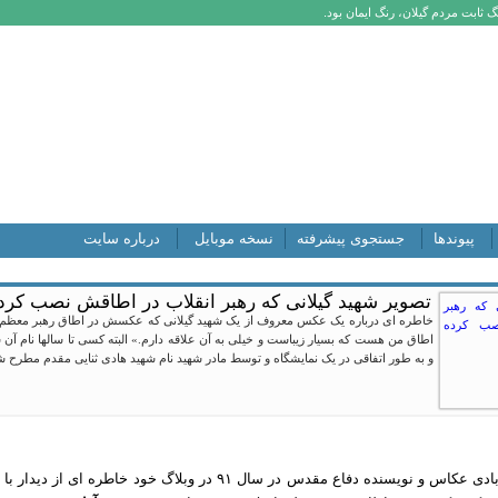
 ثابت مردم گیلان، رنگ ایمان بود.
پیوندها
جستجوی پیشرفته
نسخه موبایل
درباره سایت
تصویر شهید گیلانی که رهبر انقلاب در اطاقش نصب کرد
خاطره ای درباره یک عکس معروف از یک شهید گیلانی که عکسش در اطاق رهبر معظم ا
اطاق من هست که بسیار زیباست و خیلی به آن علاقه دارم.» البته کسی تا سالها نام آ
و به طور اتفاقی در یک نمایشگاه و توسط مادر شهید نام شهید هادی ثنایی مقدم مطرح ش
اشاره: حمید داوود آبادی عکاس و نویسنده دفاع مقدس در سال ۱