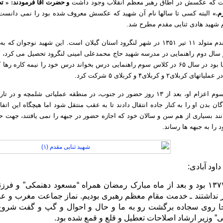
ست که عکسش در اطاق رهبر معظم انقلاب وجود داشت
و حضرت آقا فرمودند: « ت
م.»
البته کسی تا سالها نام آن شهید که عکسش معروف شده بود را نمی دانست تا 
 شهید هادی ثنایی مقدم مطرح شد.
شهید هادی ثنایی مقدم متولد ۱۱ تیر ۱۳۵۱ در شهر لنگرود استان گیلان است. این 
در سال دوم راهنمایی در مدرسه شهید حاج محمدعلی امینی لنگرود تحصیل می کرد
آموزش دید. او که بنا بود در سال ۶۵ در کلاس سوم راهنمایی درس بخواند درس خود را نی
۲ و کربلای۴ و کربلای ۵ شرکت کرد.
ن بدن او را به کنار جاده انتقال دادند تا به عقب منتقل شود اما هیچگاه این اتف
ند بسیاری از هم سن و سالان خود که اجازه حضور در جبهه را نمی یافتند، جهت ح
 را به جبهه ها رساند.
اود آبادی:
اوایل بهمن ماه ۱۳۷۷ بود و بعد از ماه مبارک رمضان همراه “مسعود دهنمک
داشتند ـ خدمت مقام معظم رهبری بودیم. نماز جماعت مغرب و عشا
جا روی سجاده برگشت رو به ما و حال و احوال و گپ و گفت شروع
ی” وزیر ارشاد اصلاحات تعطیل و قلع و قمع شده بود.