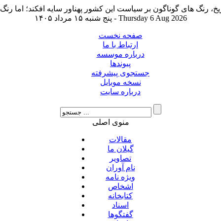
پنج شنبه ۱۵ مرداد ۱۴۰۵ - Thursday 6 Aug 2026
صفحه نخست
ارتباط با ما
درباره موسسه
پیوندها
جستجوی پیشرفته
نسخه موبایل
درباره سایت
منوی اصلی
مقالات
گیلان ما
تصاویر
نام آوران
ویژه نامه
اشخاص
کتابخانه
اسناد
گفتگوها