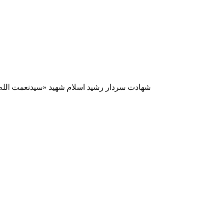
شهادت سردار رشید اسلام شهید «سیدنعمت الله سیدمحمدی» در منطقه دهلران در