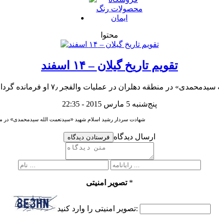
محتوا
تقویم تاریخ گیلان – ۱۴ اسفند
 عملیات والفجر ۷٫ او فرمانده گردان امام حسین(ع) لشکر ۲۵ کربلا بود. (۱۳۶۲ ش)
پنج‌شنبه 5 مارس 2015 - 22:35
شهادت سردار رشید اسلام شهید «سیدنعمت الله سیدمحمدی» در منطقه دهلران در عملیات والفجر ۷٫ او فرمانده
ارسال دیدگاه
فرستادن دیدگاه
*
تصویر امنیتی
تصویر امنیتی را وارد کنید: