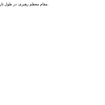
مقام معظم رهبری: در طول تاریخ، رنگ های گوناگون بر سیاست این کشور پهناور سایه افکند؛ اما رنگ ثابت مردم گیلان، رنگ ایمان بود.