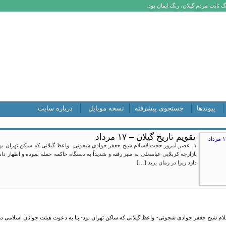
 ثابت مردم گیلان، رنگ ایمان بود.
پیوندها
جستجوی پیشرفته
نسخه موبایل
درباره سایت
تقویم تاریخ گیلان – ۱۷ مرداد
۱- عصر امروز حجت‌الاسلام شیخ جعفر جوادی شجونی- واعظ گیلانی که ساکن تهران بود-
بازارچه کربلایی عباسعلی به منبر رفته و شدیداً به دستگاه حاکمه حمله نموده و اظهار د
دارد زیرا در زمان یزید […]
لام شیخ جعفر جوادی شجونی- واعظ گیلانی که ساکن تهران بود- بنا به دعوت هیئت جوانان اسلامی در م