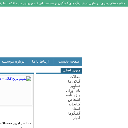
مقام معظم رهبری: در طول تاریخ، رنگ های گوناگون بر سیاست این کشور پهناور سایه افکند؛ اما رنگ
صفحه نخست
ارتباط با ما
درباره موسسه
منوی اصلی
مقالات
گیلان ما
تصاویر
نام آوران
ویژه نامه
اشخاص
کتابخانه
اسناد
گفتگوها
اخبار
۱- عصر امروز حجت‌الاس