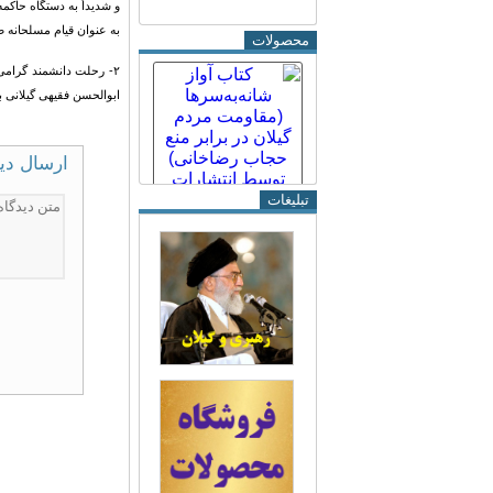
و شدیداً به دستگاه حاکم
به عنوان قیام مسلحانه ضددستگاه او را
محصولات
۲- رحلت دانشمند گرامی
ابوالحسن فقیهی گیلانی بود
ارسال دی
تبلیغات