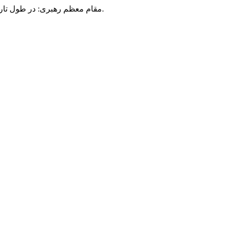
مقام معظم رهبری: در طول تاریخ، رنگ های گوناگون بر سیاست این کشور پهناور سایه افکند؛ اما رنگ ثابت مردم گیلان، رنگ ایمان بود.