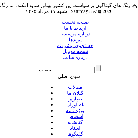
شنبه ۱۷ مرداد ۱۴۰۵ - Saturday 8 Aug 2026
صفحه نخست
ارتباط با ما
درباره موسسه
پیوندها
جستجوی پیشرفته
نسخه موبایل
درباره سایت
منوی اصلی
مقالات
گیلان ما
تصاویر
نام آوران
ویژه نامه
اشخاص
کتابخانه
اسناد
گفتگوها