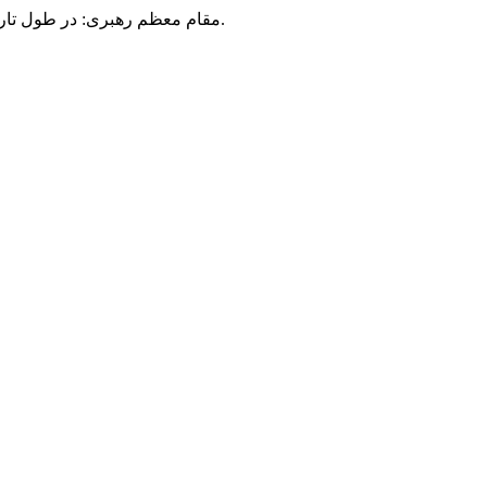
مقام معظم رهبری: در طول تاریخ، رنگ های گوناگون بر سیاست این کشور پهناور سایه افکند؛ اما رنگ ثابت مردم گیلان، رنگ ایمان بود.