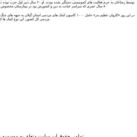
توسط رضاخان به جرم فعالیت های کم
۸۰ سال عمری که سراسر خیانت به دین و کشورش بود در بیمارستان مخصوص سران حزب کمونیست برلین شرقی مرد و در گورستان لایپزیک دفن شد. (۱۳۶۲ ش) (دکتر رادمنش و مجلس چهاردهم، کامیار چایچی، پیام بهارستان، ویژه تاریخ مجلس، شمـ ۱۰، زمستان ۱۳۸۹، ص ۱۸۶٫)
مردمی کل کشور، این نوع کمک ها کم سابقه بود. کاروانی که در این روز
تمامی حقوق این سایت متعلق به موسسه مطا