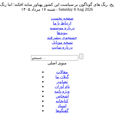
شنبه ۱۷ مرداد ۱۴۰۵ - Saturday 8 Aug 2026
صفحه نخست
ارتباط با ما
درباره موسسه
پیوندها
جستجوی پیشرفته
نسخه موبایل
درباره سایت
منوی اصلی
مقالات
گیلان ما
تصاویر
نام آوران
ویژه نامه
اشخاص
کتابخانه
اسناد
گفتگوها