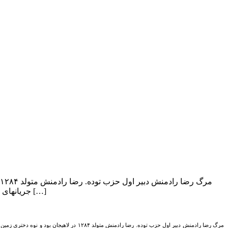
جریانهای کمونیستی شد و به همراه دوستانش حزب توده را بنیان نهاد. او جز گروه ۵۳ نفری بود […]